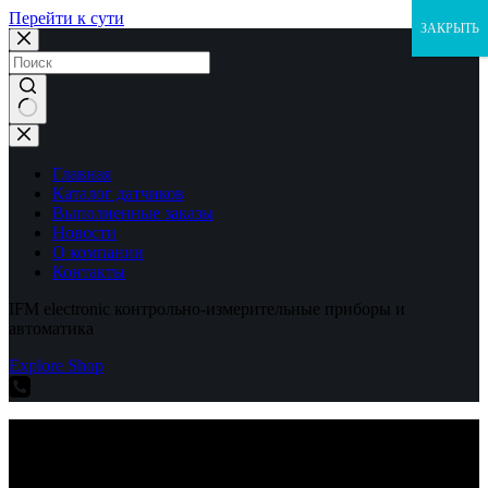
Перейти к сути
ЗАКРЫТЬ
Ничего
не
найдено
Главная
Каталог датчиков
Выполненные заказы
Новости
О компании
Контакты
IFM electronic контрольно-измерительные приборы и
автоматика
Explore Shop
IFM electronic контрольно-измерительные приборы и
автоматика