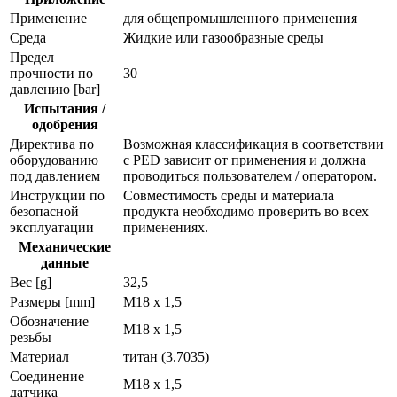
Применение
для общепромышленного применения
Среда
Жидкие или газообразные среды
Предел
прочности по
30
давлению [bar]
Испытания /
одобрения
Директива по
Возможная классификация в соответствии
оборудованию
с PED зависит от применения и должна
под давлением
проводиться пользователем / оператором.
Инструкции по
Совместимость среды и материала
безопасной
продукта необходимо проверить во всех
эксплуатации
применениях.
Механические
данные
Вес [g]
32,5
Размеры [mm]
M18 x 1,5
Обозначение
M18 x 1,5
резьбы
Материал
титан (3.7035)
Соединение
M18 x 1,5
датчика