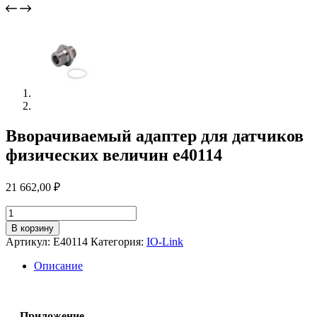
Вворачиваемый адаптер для датчиков
физических величин e40114
21 662,00
₽
Количество
товара
В корзину
Вворачиваемый
Артикул:
E40114
Категория:
IO-Link
адаптер
для
Описание
датчиков
физических
величин
e40114
Приложение