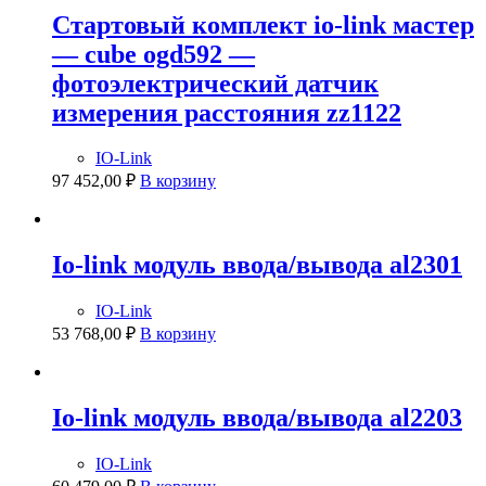
Стартовый комплект io-link мастер
— cube ogd592 —
фотоэлектрический датчик
измерения расстояния zz1122
IO-Link
97 452,00
₽
В корзину
Io-link модуль ввода/вывода al2301
IO-Link
53 768,00
₽
В корзину
Io-link модуль ввода/вывода al2203
IO-Link