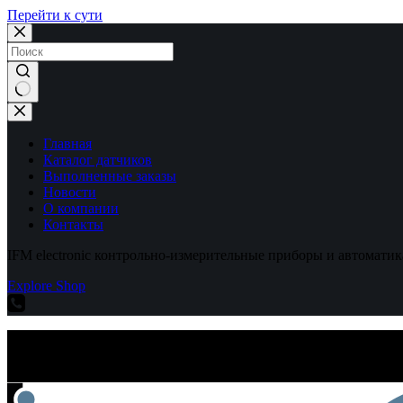
Перейти к сути
Ничего
не
найдено
Главная
Каталог датчиков
Выполненные заказы
Новости
О компании
Контакты
IFM electronic контрольно-измерительные приборы и автоматик
Explore Shop
IFM electronic контрольно-измерительные приборы и автоматик