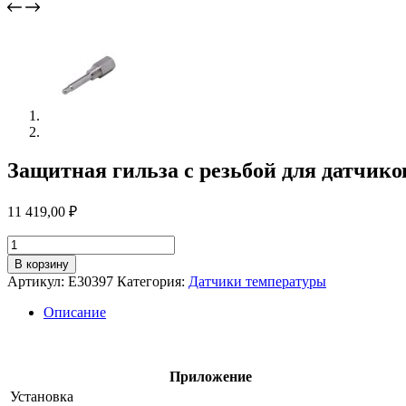
Защитная гильза с резьбой для датчико
11 419,00
₽
Количество
товара
В корзину
Защитная
Артикул:
E30397
Категория:
Датчики температуры
гильза
с
Описание
резьбой
для
датчиков
температуры
Приложение
e30397
Установка