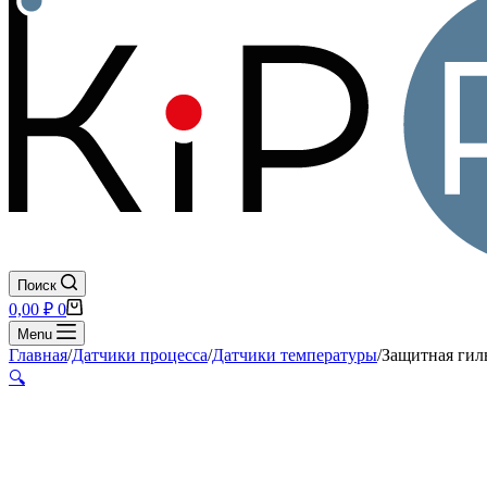
Поиск
Корзина
0,00
₽
0
Menu
Главная
/
Датчики процесса
/
Датчики температуры
/
Защитная гиль
🔍