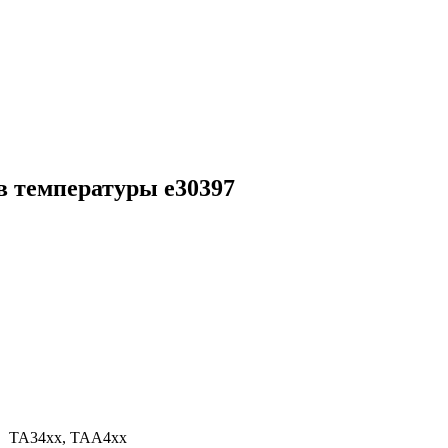
в температуры e30397
TA34xx, TAA4xx