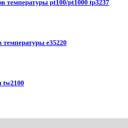
в температуры pt100/pt1000 tp3237
в температуры e35220
 tw2100