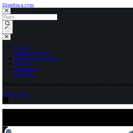
Перейти к сути
Ничего
не
найдено
Главная
Каталог датчиков
Выполненные заказы
Новости
О компании
Контакты
IFM electronic контрольно-измерительные приборы и автоматик
Explore Shop
IFM electronic контрольно-измерительные приборы и автоматик