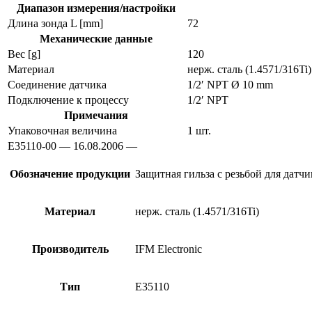
Диапазон измерения/настройки
Длина зонда L [mm]
72
Механические данные
Вес [g]
120
Материал
нерж. сталь (1.4571/316Ti)
Соединение датчика
1/2′ NPT Ø 10 mm
Подключение к процессу
1/2′ NPT
Примечания
Упаковочная величина
1 шт.
E35110-00 — 16.08.2006 —
Обозначение продукции
Защитная гильза с резьбой для датч
Материал
нерж. сталь (1.4571/316Ti)
Производитель
IFM Electronic
Тип
E35110