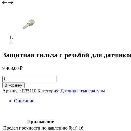
Защитная гильза с резьбой для датчико
9 468,00
₽
Количество
товара
В корзину
Защитная
Артикул:
E35110
Категория:
Датчики температуры
гильза
с
Описание
резьбой
для
датчиков
температуры
Приложение
e35110
Предел прочности по давлению [bar]
16