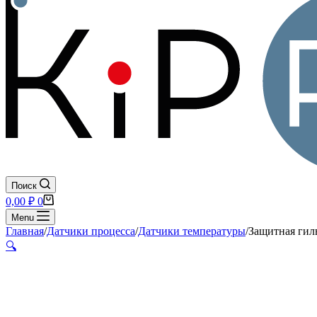
Поиск
Корзина
0,00
₽
0
Menu
Главная
/
Датчики процесса
/
Датчики температуры
/
Защитная гиль
🔍