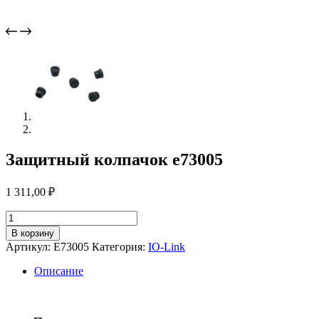
Защитный колпачок e73005
1 311,00
₽
Количество
товара
В корзину
Защитный
Артикул:
E73005
Категория:
IO-Link
колпачок
e73005
Описание