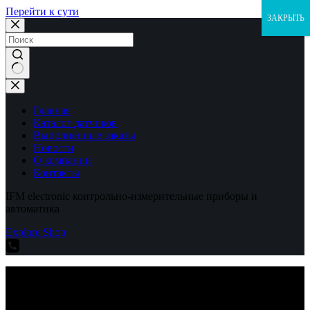
Перейти к сути
ЗАКРЫТЬ
Ничего
не
найдено
Главная
Каталог датчиков
Выполненные заказы
Новости
О компании
Контакты
IFM electronic контрольно-измерительные приборы и
автоматика
Explore Shop
IFM electronic контрольно-измерительные приборы и
автоматика