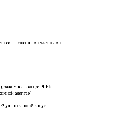
сти со взвешенными частицами
6L), зажимное кольцо: PEEK
ажимной адаптер)
1/2 уплотняющий конус