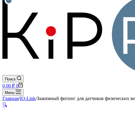
Поиск
Корзина
0,00
₽
0
Menu
Главная
/
IO-Link
/
Зажимный фитинг для датчиков физических в
🔍