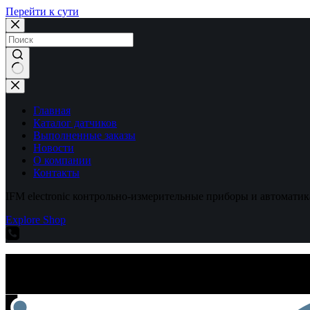
Перейти к сути
Ничего
не
найдено
Главная
Каталог датчиков
Выполненные заказы
Новости
О компании
Контакты
IFM electronic контрольно-измерительные приборы и автоматик
Explore Shop
IFM electronic контрольно-измерительные приборы и автоматик