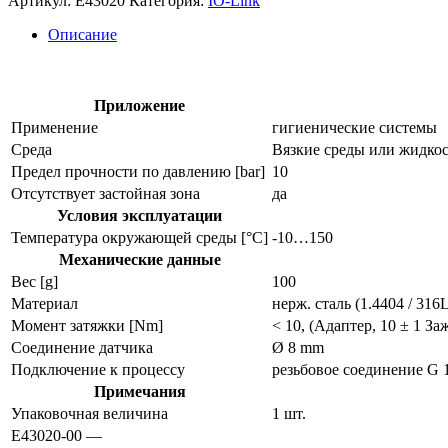
Артикул:
E43020
Категория:
IO-Link
фитинг
для
Описание
датчиков
физических
величин
e43020
Приложение
Применение
гигиенические системы
Среда
Вязкие среды или жидко
Предел прочности по давлению [bar]
10
Отсутствует застойная зона
да
Условия эксплуатации
Температура окружающей среды [°C]
-10…150
Механические данные
Вес [g]
100
Материал
нерж. сталь (1.4404 / 31
Момент затяжки [Nm]
< 10, (Адаптер, 10 ± 1 З
Соединение датчика
Ø 8 mm
Подключение к процессу
резьбовое соединение G 
Примечания
Упаковочная величина
1 шт.
E43020-00 —