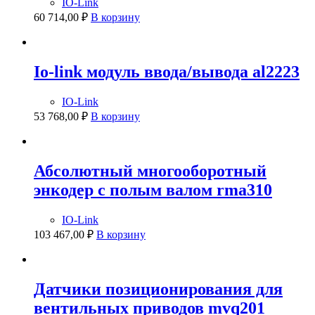
IO-Link
60 714,00
₽
В корзину
Io-link модуль ввода/вывода al2223
IO-Link
53 768,00
₽
В корзину
Абсолютный многооборотный
энкодер с полым валом rma310
IO-Link
103 467,00
₽
В корзину
Датчики позиционирования для
вентильных приводов mvq201