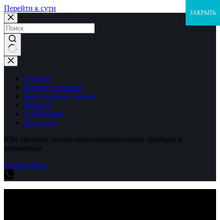
Перейти к сути
ЗАКРЫТЬ
Ничего
не
найдено
Главная
Каталог датчиков
Выполненные заказы
Новости
О компании
Контакты
IFM electronic контрольно-измерительные приборы и
автоматика
Explore Shop
IFM electronic контрольно-измерительные приборы и
автоматика