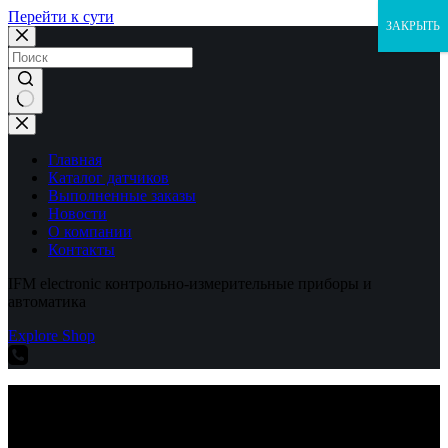
Перейти к сути
ЗАКРЫТЬ
Ничего
не
найдено
Главная
Каталог датчиков
Выполненные заказы
Новости
О компании
Контакты
IFM electronic контрольно-измерительные приборы и
автоматика
Explore Shop
IFM electronic контрольно-измерительные приборы и
автоматика