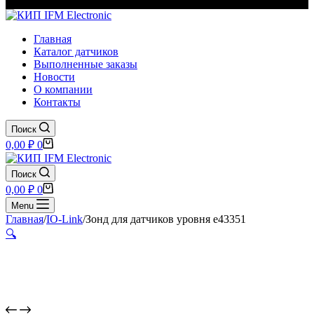
Главная
Каталог датчиков
Выполненные заказы
Новости
О компании
Контакты
Поиск
Корзина
0,00
₽
0
Поиск
Корзина
0,00
₽
0
Menu
Главная
/
IO-Link
/
Зонд для датчиков уровня e43351
🔍