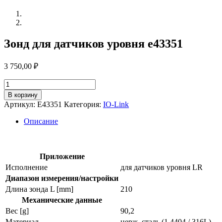
Зонд для датчиков уровня e43351
3 750,00
₽
Количество
товара
В корзину
Зонд
Артикул:
E43351
Категория:
IO-Link
для
датчиков
Описание
уровня
e43351
Приложение
Исполнение
для датчиков уровня LR
Диапазон измерения/настройки
Длина зонда L [mm]
210
Механические данные
Вес [g]
90,2
Материал
нерж. сталь (1.4404 / 316L)