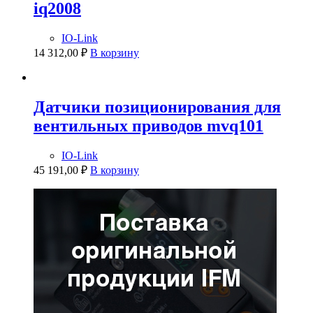
iq2008
IO-Link
14 312,00
₽
В корзину
Датчики позиционирования для
вентильных приводов mvq101
IO-Link
45 191,00
₽
В корзину