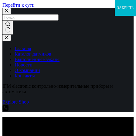
Перейти к сути
ЗАКРЫТЬ
Ничего
не
найдено
Главная
Каталог датчиков
Выполненные заказы
Новости
О компании
Контакты
IFM electronic контрольно-измерительные приборы и
автоматика
Explore Shop
IFM electronic контрольно-измерительные приборы и
автоматика