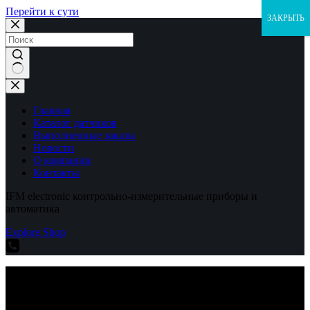
Перейти к сути
ЗАКРЫТЬ
Ничего
не
найдено
Главная
Каталог датчиков
Выполненные заказы
Новости
О компании
Контакты
IFM electronic контрольно-измерительные приборы и
автоматика
Explore Shop
IFM electronic контрольно-измерительные приборы и
автоматика