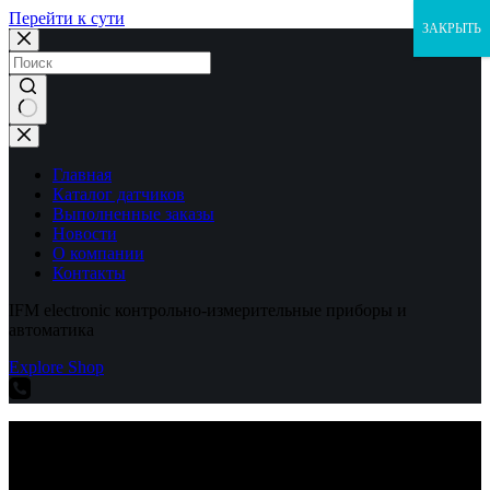
Перейти к сути
ЗАКРЫТЬ
Ничего
не
найдено
Главная
Каталог датчиков
Выполненные заказы
Новости
О компании
Контакты
IFM electronic контрольно-измерительные приборы и
автоматика
Explore Shop
IFM electronic контрольно-измерительные приборы и
автоматика