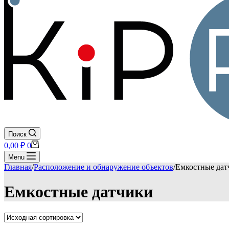
Поиск
Корзина
0,00
₽
0
Menu
Главная
/
Расположение и обнаружение объектов
/
Емкостные дат
Емкостные датчики