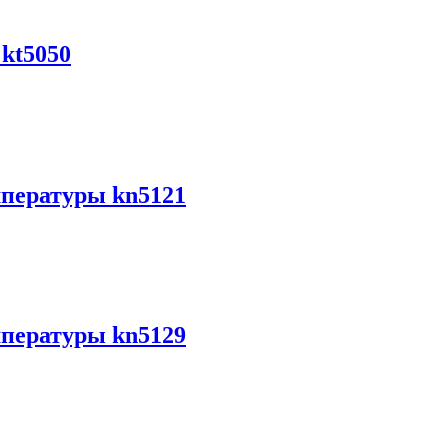
kt5050
пературы kn5121
пературы kn5129