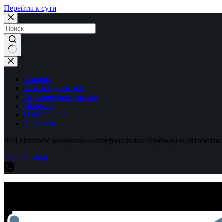
Перейти к сути
Ничего
не
найдено
Главная
Каталог датчиков
Выполненные заказы
Новости
О компании
Контакты
IFM electronic контрольно-измерительные приборы и автоматик
Explore Shop
IFM electronic контрольно-измерительные приборы и автоматик