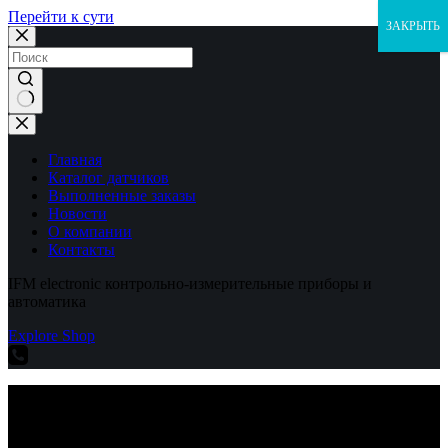
Перейти к сути
ЗАКРЫТЬ
Ничего
не
найдено
Главная
Каталог датчиков
Выполненные заказы
Новости
О компании
Контакты
IFM electronic контрольно-измерительные приборы и
автоматика
Explore Shop
IFM electronic контрольно-измерительные приборы и
автоматика