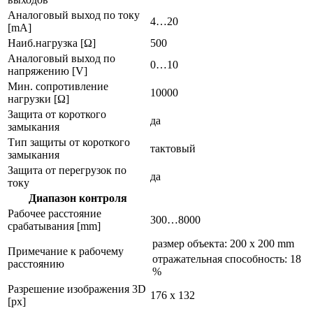
Аналоговый выход по току
4…20
[mA]
Наиб.нагрузка [Ω]
500
Аналоговый выход по
0…10
напряжению [V]
Мин. сопротивление
10000
нагрузки [Ω]
Защита от короткого
да
замыкания
Тип защиты от короткого
тактовый
замыкания
Защита от перегрузок по
да
току
Диапазон контроля
Рабочее расстояние
300…8000
срабатывания [mm]
размер объекта: 200 x 200 mm
Примечание к рабочему
отражательная способность: 18
расстоянию
%
Разрешение изображения 3D
176 x 132
[px]