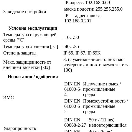
IP-адресс: 192.168.0.69
маска подсети: 255.255.255.0
Заводские настройки
IP — адрес шлюза:
192.168.0.201
Условия эксплуатации
Температура окружающей
-10…50
среды [°C]
Температура хранения [°C]
-40…85
Степень защиты
IP 65, IP 67, IP 69K
8, (с уменьшенной точностью
Макс. защищенность от
измерения и повторяемостью: <
внешней засветки [klx]
100)
Испытания / одобрения
DIN EN
Излучение помех /
61000-6-
промышленные
4
среды
ЭMC
DIN EN
Помехоустойчивость /
61000-6-
промышленные
2
среды
DIN EN
50 г / (11 ms)
60068-2-27
неповторяющийся
Ударопрочность
DIN EN
40 г / (6 ms)