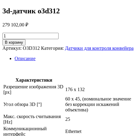
3d-датчик o3d312
279 102,00
₽
Количество
товара
В корзину
3d-
Артикул:
O3D312
Категория:
Датчики для контроля конвейера
датчик
o3d312
Описание
Характеристики
Разрешение изображения 3D
176 x 132
[px]
60 x 45, (номинальное значение
Угол обзора 3D [°]
без коррекции искажений
объектива)
Макс. скорость считывания
25
[Hz]
Коммуникационный
Ethernet
интерфейс