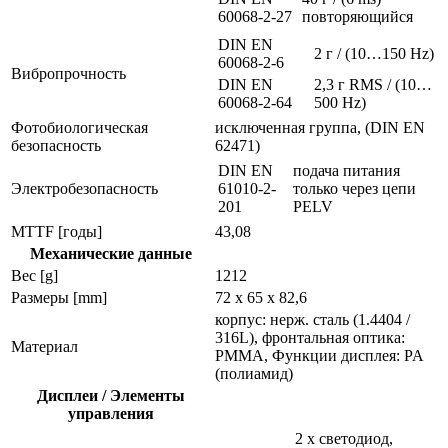
60068-2-27
повторяющийся
DIN EN
2 г / (10…150 Hz)
60068-2-6
Вибропрочность
DIN EN
2,3 г RMS / (10…
60068-2-64
500 Hz)
Фотобиологическая
исключенная группа, (DIN EN
безопасность
62471)
DIN EN
подача питания
Электробезопасность
61010-2-
только через цепи
201
PELV
MTTF [годы]
43,08
Механические данные
Вес [g]
1212
Размеры [mm]
72 x 65 x 82,6
корпус: нерж. сталь (1.4404 /
316L), фронтальная оптика:
Материал
PMMA, Функции дисплея: PA
(полиамид)
Дисплеи / Элементы
управления
2 x светодиод,