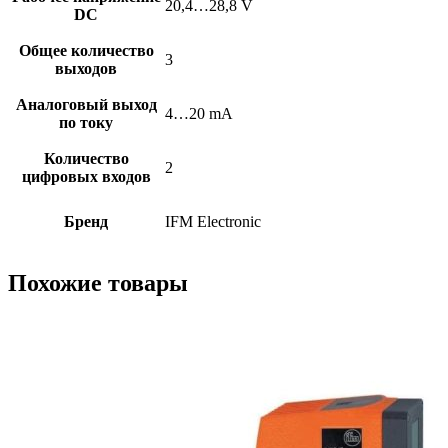
20,4…28,8 V
DC
Общее количество
3
выходов
Аналоговый выход
4…20 mA
по току
Количество
2
цифровых входов
Бренд
IFM Electronic
Похожие товары