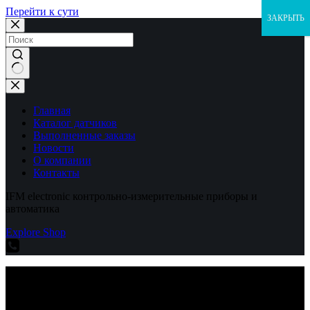
Перейти к сути
ЗАКРЫТЬ
Ничего
не
найдено
Главная
Каталог датчиков
Выполненные заказы
Новости
О компании
Контакты
IFM electronic контрольно-измерительные приборы и
автоматика
Explore Shop
IFM electronic контрольно-измерительные приборы и
автоматика