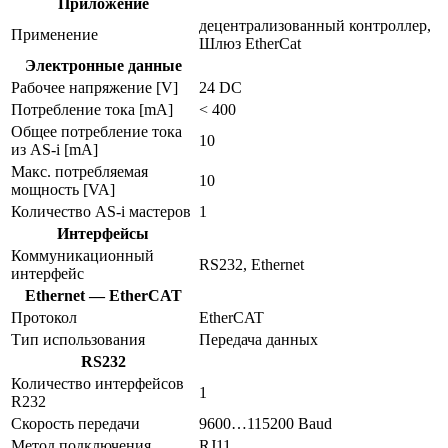
Приложение
децентрализованный контроллер,
Применение
Шлюз EtherCat
Электронные данные
Рабочее напряжение [V]
24 DC
Потребление тока [mA]
< 400
Общее потребление тока
10
из AS-i [mA]
Макс. потребляемая
10
мощность [VA]
Количество AS-i мастеров
1
Интерфейсы
Коммуникационный
RS232, Ethernet
интерфейс
Ethernet — EtherCAT
Протокол
EtherCAT
Тип использования
Передача данных
RS232
Количество интерфейсов
1
R232
Скорость передачи
9600…115200 Baud
Метод подключения
RJ11