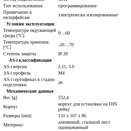
Тип использования
программирование
Примечание к
электрически изолированные
интерфейсам
Условия эксплуатации
Температура окружающей
0…60
среды [°C]
Температура хранения
-20…70
[°C]
Степень защиты
IP 20
AS-i классификация
AS-i версия
2.11, 3.0
AS-i профиль
M4
AS-i сертификат в стадии
да
подготовки
Механические данные
Вес [g]
552,4
корпус для установки на DIN
Корпус
рейку
Размеры [mm]
131 x 107 x 86
алюминий, стальной лист
Материал
оцинкованный