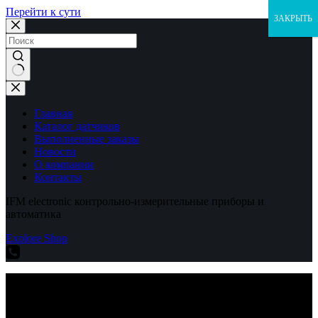
Перейти к сути
ЗАКРЫТЬ
Ничего
не
найдено
Главная
Каталог датчиков
Выполненные заказы
Новости
О компании
Контакты
IFM electronic контрольно-измерительные приборы и
автоматика
Explore Shop
IFM electronic контрольно-измерительные приборы и
автоматика