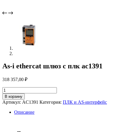
As-i ethercat шлюз с плк ac1391
318 357,00
₽
Количество
товара
В корзину
As-
Артикул:
AC1391
Категория:
ПЛК и AS-интерфейс
i
ethercat
Описание
шлюз
с
плк
ac1391