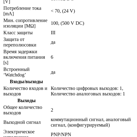
[V]
Потребление тока
< 70, (24 V)
[mA]
Мин. сопротивление
100, (500 V DC)
изоляции [MΩ]
Класс защиты
III
Защита от
да
переполюсовки
Время задержки
включения питания
6
[s]
Встроенный
да
‘Watchdog’
Входы/выходы
Количество входов и
Количество цифровых выходов: 1,
выходов
Количество аналоговых выходов: 1
Выходы
Общее количество
2
выходов
коммутационный сигнал, аналоговый
Выходной сигнал
сигнал, (конфигурируемый)
Электрическое
PNP/NPN