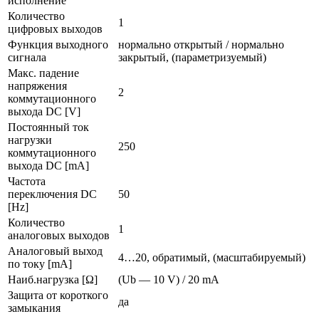
исполнение
Количество
1
цифровых выходов
Функция выходного
нормально открытый / нормально
сигнала
закрытый, (параметризуемый)
Макс. падение
напряжения
2
коммутационного
выхода DC [V]
Постоянный ток
нагрузки
250
коммутационного
выхода DC [mA]
Частота
переключения DC
50
[Hz]
Количество
1
аналоговых выходов
Аналоговый выход
4…20, обратимый, (масштабируемый)
по току [mA]
Наиб.нагрузка [Ω]
(Ub — 10 V) / 20 mA
Защита от короткого
да
замыкания