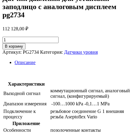
заподлицо с аналоговым дисплеем
pg2734
112 128,00
₽
Количество
товара
В корзину
Датчик
Артикул:
PG2734
Категория:
Датчики уровня
давления
для
Описание
установки
заподлицо
с
аналоговым
Характеристики
дисплеем
коммутационный сигнал, аналоговый
Выходной сигнал
pg2734
сигнал, (конфигурируемый)
Диапазон измерения
-100…1000 kPa
-0,1…1 MPa
Подключение к
резьбовое соединение G 1 внешняя
процессу
резьба Aseptoflex Vario
Приложение
Особенности
позолоченные контакты