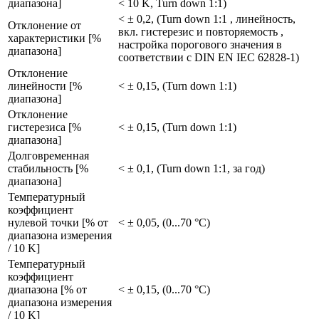
диапазона]
< 10 K, Turn down 1:1)
< ± 0,2, (Turn down 1:1 , линейность,
Отклонение от
вкл. гистерезис и повторяемость ,
характеристики [%
настройка порогового значения в
диапазона]
соответствии с DIN EN IEC 62828-1)
Отклонение
линейности [%
< ± 0,15, (Turn down 1:1)
диапазона]
Отклонение
гистерезиса [%
< ± 0,15, (Turn down 1:1)
диапазона]
Долговременная
стабильность [%
< ± 0,1, (Turn down 1:1, за год)
диапазона]
Температурный
коэффициент
нулевой точки [% от
< ± 0,05, (0...70 °C)
диапазона измерения
/ 10 K]
Температурный
коэффициент
диапазона [% от
< ± 0,15, (0...70 °C)
диапазона измерения
/ 10 K]