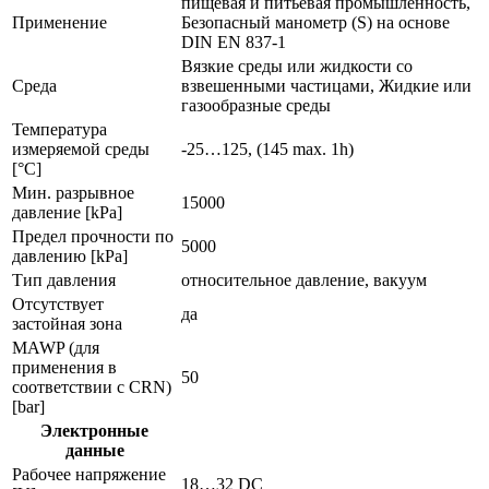
пищевая и питьевая промышленность,
Применение
Безопасный манометр (S) на основе
DIN EN 837-1
Вязкие среды или жидкости со
Среда
взвешенными частицами, Жидкие или
газообразные среды
Температура
измеряемой среды
-25…125, (145 max. 1h)
[°C]
Мин. разрывное
15000
давление [kPa]
Предел прочности по
5000
давлению [kPa]
Тип давления
относительное давление, вакуум
Отсутствует
да
застойная зона
MAWP (для
применения в
50
соответствии с CRN)
[bar]
Электронные
данные
Рабочее напряжение
18…32 DC