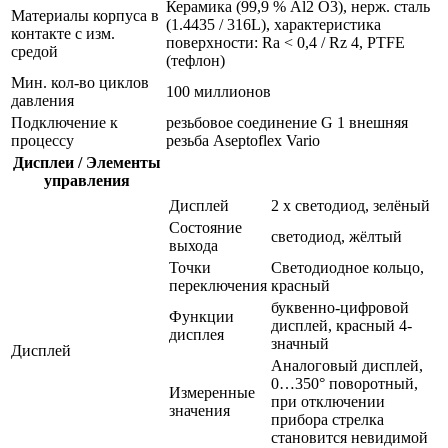
Керамика (99,9 % Al2 O3), нерж. сталь
Материалы корпуса в
(1.4435 / 316L), характеристика
контакте с изм.
поверхности: Ra < 0,4 / Rz 4, PTFE
средой
(тефлон)
Мин. кол-во циклов
100 миллионов
давления
Подключение к
резьбовое соединение G 1 внешняя
процессу
резьба Aseptoflex Vario
Дисплеи / Элементы
управления
Дисплей
2 x светодиод, зелёный
Состояние
светодиод, жёлтый
выхода
Точки
Светодиодное кольцо,
переключения
красный
буквенно-цифровой
Функции
дисплей, красный 4-
дисплея
значный
Дисплей
Аналоговый дисплей,
0…350° поворотный,
Измеренные
при отключении
значения
прибора стрелка
становится невидимой