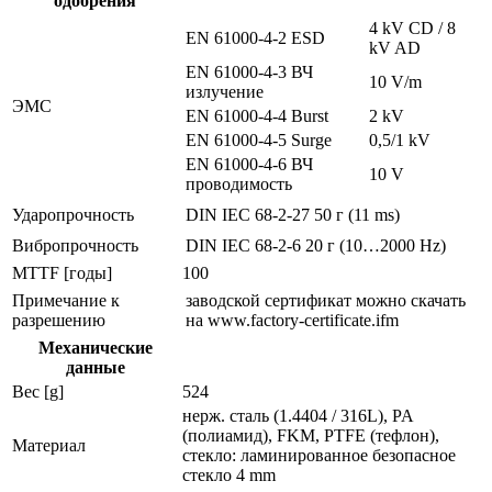
одобрения
4 kV CD / 8
EN 61000-4-2 ESD
kV AD
EN 61000-4-3 ВЧ
10 V/m
излучение
ЭMC
EN 61000-4-4 Burst
2 kV
EN 61000-4-5 Surge
0,5/1 kV
EN 61000-4-6 ВЧ
10 V
проводимость
Ударопрочность
DIN IEC 68-2-27
50 г (11 ms)
Вибропрочность
DIN IEC 68-2-6
20 г (10…2000 Hz)
MTTF [годы]
100
Примечание к
заводской сертификат можно скачать
разрешению
на www.factory-certificate.ifm
Механические
данные
Вес [g]
524
нерж. сталь (1.4404 / 316L), PA
(полиамид), FKM, PTFE (тефлон),
Материал
стекло: ламинированное безопасное
стекло 4 mm