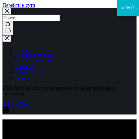
Перейти к сути
ЗАКРЫТЬ
Ничего
не
найдено
Главная
Каталог датчиков
Выполненные заказы
Новости
О компании
Контакты
IFM electronic контрольно-измерительные приборы и
автоматика
Explore Shop
IFM electronic контрольно-измерительные приборы и
автоматика