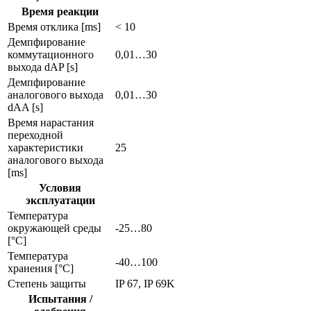
Время реакции
Время отклика [ms]
< 10
Демпфирование
коммутационного
0,01…30
выхода dAP [s]
Демпфирование
аналогового выхода
0,01…30
dAA [s]
Время нарастания
переходной
характеристики
25
аналогового выхода
[ms]
Условия
эксплуатации
Температура
окружающей среды
-25…80
[°C]
Температура
-40…100
хранения [°C]
Степень защиты
IP 67, IP 69K
Испытания /