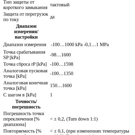
Тип защиты от
тактовый
короткого замыкания
Защита от перегрузок
да
по току
Диапазон
измерения/
настройки
Диапазон измерения
-100…1000 kPa
-0,1…1 MPa
Точка срабатывания
-98…1600
SP [kPa]
Точка сброса rP [kPa]
-100…1598
Aналоговая пусковая
-100…1350
точка [kPa]
Aналоговая конечная
150…1600
точка [kPa]
С шагом в [kPa]
1
Точность/
погрешность
Погрешность точки
переключения [%
< ± 0,2, (Turn down 1:1)
диапазона]
Повторяемость [%
< ± 0,1, (при изменениях температуры