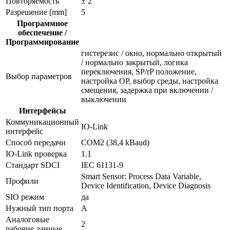
Повторяемость
± 2
Разрешение [mm]
5
Программное
обеспечение /
Программирование
гистерезис / окно, нормально открытый
/ нормально закрытый, логика
переключения, SP/rP положение,
Выбор параметров
настройка ОР, выбор среды, настройка
смещения, задержка при включении /
выключении
Интерфейсы
Коммуникационный
IO-Link
интерфейс
Способ передачи
COM2 (38,4 kBaud)
IO-Link проверка
1.1
Стандарт SDCI
IEC 61131-9
Smart Sensor: Process Data Variable,
Профили
Device Identification, Device Diagnosis
SIO режим
да
Нужный тип порта
A
Аналоговые
2
рабочие данные