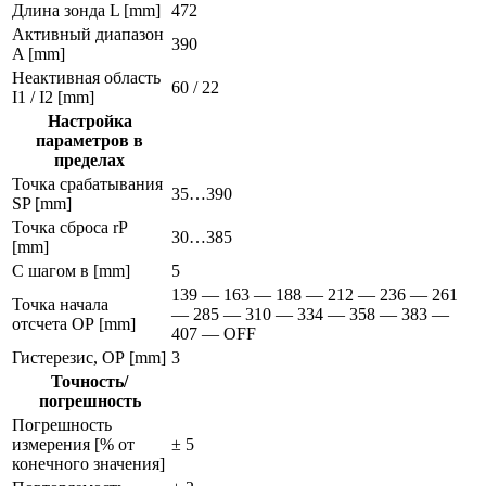
Длина зонда L [mm]
472
Активный диапазон
390
A [mm]
Неактивная область
60 / 22
I1 / I2 [mm]
Настройка
параметров в
пределах
Точка срабатывания
35…390
SP [mm]
Точка сброса rP
30…385
[mm]
С шагом в [mm]
5
139 — 163 — 188 — 212 — 236 — 261
Точка начала
— 285 — 310 — 334 — 358 — 383 —
отсчета ОР [mm]
407 — OFF
Гистерезис, ОР [mm]
3
Точность/
погрешность
Погрешность
измерения [% от
± 5
конечного значения]