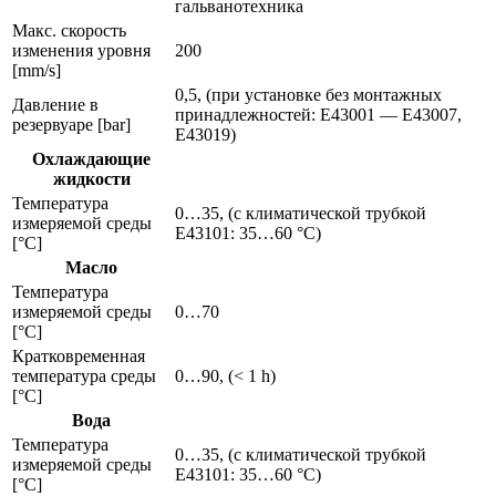
гальванотехника
Макс. скорость
изменения уровня
200
[mm/s]
0,5, (при установке без монтажных
Давление в
принадлежностей: E43001 — E43007,
резервуаре [bar]
E43019)
Охлаждающие
жидкости
Температура
0…35, (с климатической трубкой
измеряемой среды
E43101: 35…60 °C)
[°C]
Масло
Температура
измеряемой среды
0…70
[°C]
Кратковременная
температура среды
0…90, (< 1 h)
[°C]
Вода
Температура
0…35, (с климатической трубкой
измеряемой среды
E43101: 35…60 °C)
[°C]