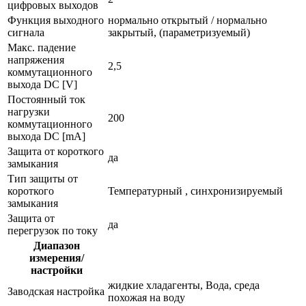
цифровых выходов
Функция выходного
нормально открытый / нормально
сигнала
закрытый, (параметризуемый)
Макс. падение
напряжения
2,5
коммутационного
выхода DC [V]
Постоянный ток
нагрузки
200
коммутационного
выхода DC [mA]
Защита от короткого
да
замыкания
Тип защиты от
короткого
Температурный , синхронизируемый
замыкания
Защита от
да
перегрузок по току
Диапазон
измерения/
настройки
жидкие хладагенты, Вода, среда
Заводская настройка
похожая на воду