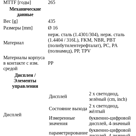
MTTF [годы]
265
Механические
данные
Вес [g]
435
Размеры [mm]
Ø 16
нерж. сталь (1.4301/304), нерж. сталь
(1.4404 / 316L), FKM, NBR, PBT
Материал
(полибутилентерефталат), PC, PA
(полиамид), PP, TPV
Материалы корпуса
в контакте с изм.
PP
средой
Дисплеи /
Элементы
управления
2 x светодиод,
Дисплей
зелёный (cm, inch)
2 x светодиод,
Состояние выхода
жёлтый
Дисплей
Измеренные
буквенно-цифровой
значения
дисплей, 4-значный
буквенно-цифровой
параметрирование
дисплей, 4-значный