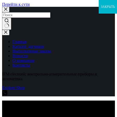
Перейти к сути
ЗАКРЫТЬ
Ничего
не
найдено
Главная
Каталог датчиков
Выполненные заказы
Новости
О компании
Контакты
IFM electronic контрольно-измерительные приборы и
автоматика
Explore Shop
IFM electronic контрольно-измерительные приборы и
автоматика