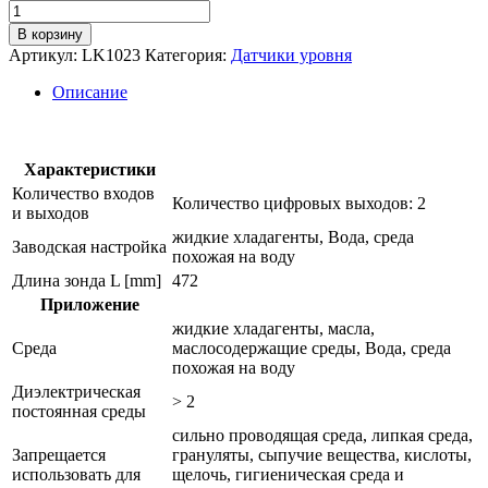
Количество
товара
В корзину
Электронный
Артикул:
LK1023
Категория:
Датчики уровня
датчик
уровня
Описание
lk1023
Характеристики
Количество входов
Количество цифровых выходов: 2
и выходов
жидкие хладагенты, Вода, среда
Заводская настройка
похожая на воду
Длина зонда L [mm]
472
Приложение
жидкие хладагенты, масла,
Среда
маслосодержащие среды, Вода, среда
похожая на воду
Диэлектрическая
> 2
постоянная среды
сильно проводящая среда, липкая среда,
Запрещается
грануляты, сыпучие вещества, кислоты,
использовать для
щелочь, гигиеническая среда и