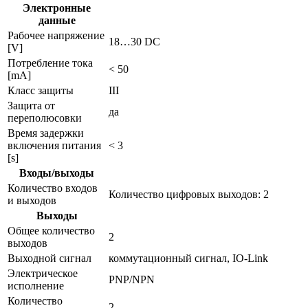
Электронные
данные
Рабочее напряжение
18…30 DC
[V]
Потребление тока
< 50
[mA]
Класс защиты
III
Защита от
да
переполюсовки
Время задержки
включения питания
< 3
[s]
Входы/выходы
Количество входов
Количество цифровых выходов: 2
и выходов
Выходы
Общее количество
2
выходов
Выходной сигнал
коммутационный сигнал, IO-Link
Электрическое
PNP/NPN
исполнение
Количество
2