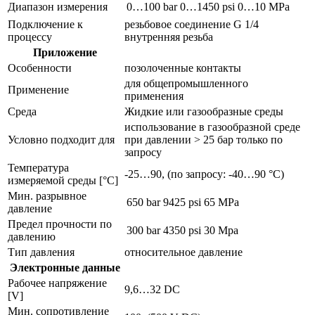
Диапазон измерения
0…100 bar
0…1450 psi
0…10 MPa
Подключение к
резьбовое соединение G 1/4
процессу
внутренняя резьба
Приложение
Особенности
позолоченные контакты
для общепромышленного
Применение
применения
Среда
Жидкие или газообразные среды
использование в газообразной среде
Условно подходит для
при давлении > 25 бар только по
запросу
Температура
-25…90, (по запросу: -40…90 °C)
измеряемой среды [°C]
Мин. разрывное
650 bar
9425 psi
65 MPa
давление
Предел прочности по
300 bar
4350 psi
30 Mpa
давлению
Тип давления
относительное давление
Электронные данные
Рабочее напряжение
9,6…32 DC
[V]
Мин. сопротивление