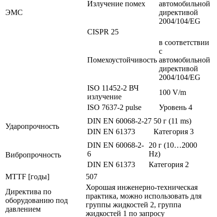
Излучение помех
автомобильной
ЭMC
директивой
2004/104/EG
CISPR 25
в соответствии
с
Помехоустойчивость
автомобильной
директивой
2004/104/EG
ISO 11452-2 ВЧ
100 V/m
излучение
ISO 7637-2 pulse
Уровень 4
DIN EN 60068-2-27
50 г (11 ms)
Ударопрочность
DIN EN 61373
Категория 3
DIN EN 60068-2-
20 г (10…2000
6
Hz)
Вибропрочность
DIN EN 61373
Категория 2
MTTF [годы]
507
Хорошая инженерно-техническая
Директива по
практика, можно использовать для
оборудованию под
группы жидкостей 2, группа
давлением
жидкостей 1 по запросу