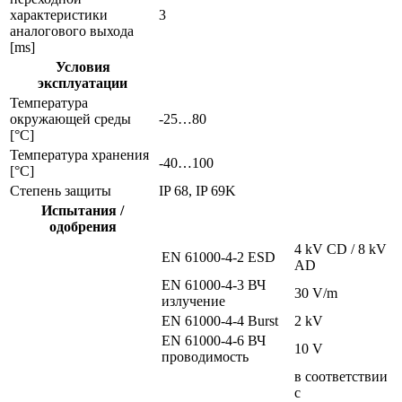
характеристики
3
аналогового выхода
[ms]
Условия
эксплуатации
Температура
окружающей среды
-25…80
[°C]
Температура хранения
-40…100
[°C]
Степень защиты
IP 68, IP 69K
Испытания /
одобрения
4 kV CD / 8 kV
EN 61000-4-2 ESD
AD
EN 61000-4-3 ВЧ
30 V/m
излучение
EN 61000-4-4 Burst
2 kV
EN 61000-4-6 ВЧ
10 V
проводимость
в соответствии
с