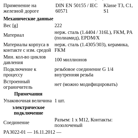
Применение на
DIN EN 50155 / IEC
Klasse T3, C1,
железной дороге
60571
S1
Механические данные
Вес [g]
222
нерж. сталь (1.4404 / 316L), FKM, PA
Материал
(полиамид), EPDM/X
Материалы корпуса в
нерж. сталь (1.4305/303), керамика,
контакте с изм. средой
FKM
Мин. кол-во циклов
100 миллионов
давления
Подключение к
резьбовое соединение G 1/4
процессу
внутренняя резьба
Встроенный
нет (можно модифицировать)
ограничитель
Примечания
Упаковочная величина
1 шт.
электрическое
подключение
Разъем: 1 x M12, Контакты:
Соединение
позолоченый
PA3022-01 — 16.11.2012 —