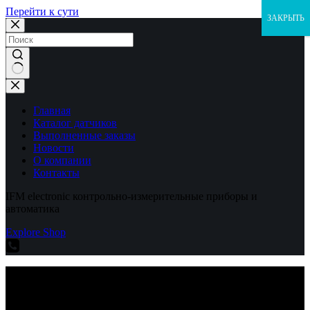
Перейти к сути
ЗАКРЫТЬ
Ничего
не
найдено
Главная
Каталог датчиков
Выполненные заказы
Новости
О компании
Контакты
IFM electronic контрольно-измерительные приборы и
автоматика
Explore Shop
IFM electronic контрольно-измерительные приборы и
автоматика