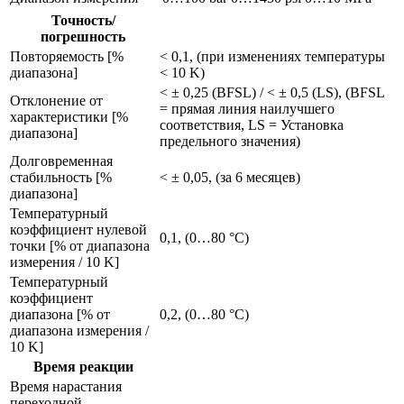
Точность/
погрешность
Повторяемость [%
< 0,1, (при изменениях температуры
диапазона]
< 10 K)
< ± 0,25 (BFSL) / < ± 0,5 (LS), (BFSL
Отклонение от
= прямая линия наилучшего
характеристики [%
соответствия, LS = Установка
диапазона]
предельного значения)
Долговременная
стабильность [%
< ± 0,05, (за 6 месяцев)
диапазона]
Температурный
коэффициент нулевой
0,1, (0…80 °C)
точки [% от диапазона
измерения / 10 K]
Температурный
коэффициент
диапазона [% от
0,2, (0…80 °C)
диапазона измерения /
10 K]
Время реакции
Время нарастания
переходной