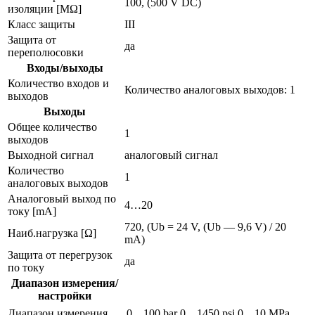
100, (500 V DC)
изоляции [MΩ]
Класс защиты
III
Защита от
да
переполюсовки
Входы/выходы
Количество входов и
Количество аналоговых выходов: 1
выходов
Выходы
Общее количество
1
выходов
Выходной сигнал
аналоговый сигнал
Количество
1
аналоговых выходов
Аналоговый выход по
4…20
току [mA]
720, (Ub = 24 V, (Ub — 9,6 V) / 20
Наиб.нагрузка [Ω]
mA)
Защита от перегрузок
да
по току
Диапазон измерения/
настройки
Диапазон измерения
0…100 bar
0…1450 psi
0…10 MPa