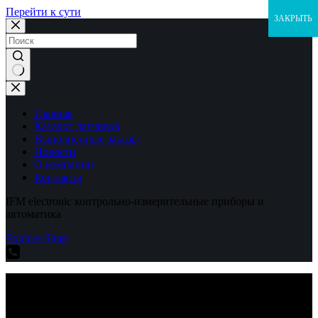
Перейти к сути
ЗАКРЫТЬ
Ничего
не
найдено
Главная
Каталог датчиков
Выполненные заказы
Новости
О компании
Контакты
IFM electronic контрольно-измерительные приборы и
автоматика
Explore Shop
IFM electronic контрольно-измерительные приборы и
автоматика