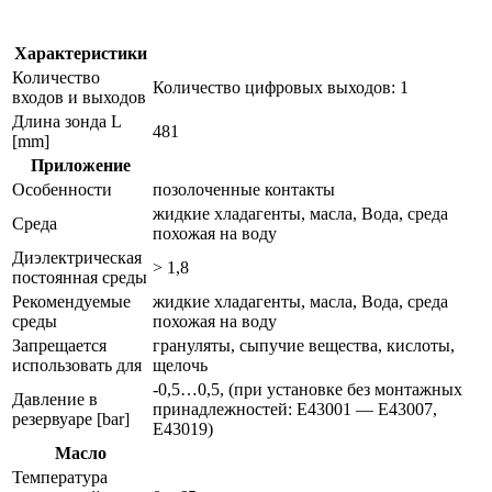
уровня
li5143
Характеристики
Количество
Количество цифровых выходов: 1
входов и выходов
Длина зонда L
481
[mm]
Приложение
Особенности
позолоченные контакты
жидкие хладагенты, масла, Вода, среда
Среда
похожая на воду
Диэлектрическая
> 1,8
постоянная среды
Рекомендуемые
жидкие хладагенты, масла, Вода, среда
среды
похожая на воду
Запрещается
грануляты, сыпучие вещества, кислоты,
использовать для
щелочь
-0,5…0,5, (при установке без монтажных
Давление в
принадлежностей: E43001 — E43007,
резервуаре [bar]
E43019)
Масло
Температура