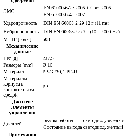
одобрения
EN 61000-6-2
: 2005 + Corr. 2005
ЭMC
EN 61000-6-4
: 2007
Ударопрочность
DIN EN 60068-2-29
12 г (11 ms)
Вибропрочность
DIN EN 60068-2-6
5 г (10…2000 Hz)
MTTF [годы]
608
Механические
данные
Вес [g]
237,5
Размеры [mm]
Ø 16
Материал
PP-GF30, TPE-U
Материалы
корпуса в
PP
контакте с изм.
средой
Дисплеи /
Элементы
управления
режим работы
светодиод, зелёный
Дисплей
Состояние выхода
светодиод, жёлтый
Примечания