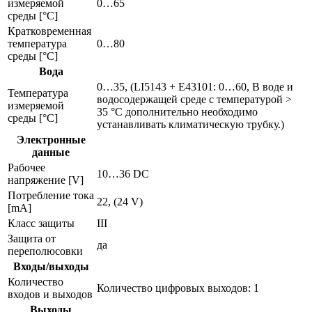
измеряемой
0…65
среды [°C]
Кратковременная
температура
0…80
среды [°C]
Вода
0…35, (LI5143 + E43101: 0…60, В воде и
Температура
водосодержащей среде с температурой >
измеряемой
35 °C дополнительно необходимо
среды [°C]
устанавливать климатическую трубку.)
Электронные
данные
Рабочее
10…36 DC
напряжение [V]
Потребление тока
22, (24 V)
[mA]
Класс защиты
III
Защита от
да
переполюсовки
Входы/выходы
Количество
Количество цифровых выходов: 1
входов и выходов
Выходы