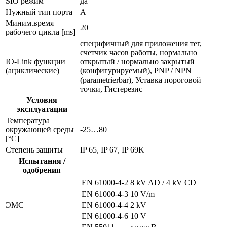
SIO режим
да
Нужный тип порта
A
Миним.время
20
рабочего цикла [ms]
специфичный для приложения тег,
счетчик часов работы, нормально
IO-Link функции
открытый / нормально закрытый
(ациклические)
(конфигурируемый), PNP / NPN
(parametrierbar), Уставка пороговой
точки, Гистерезис
Условия
эксплуатации
Температура
окружающей среды
-25…80
[°C]
Степень защиты
IP 65, IP 67, IP 69K
Испытания /
одобрения
EN 61000-4-2
8 kV AD / 4 kV CD
EN 61000-4-3
10 V/m
ЭMC
EN 61000-4-4
2 kV
EN 61000-4-6
10 V