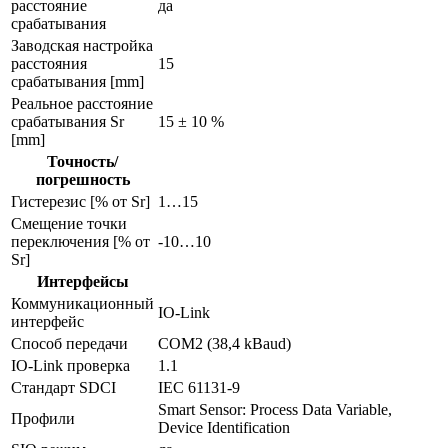
расстояние
да
срабатывания
Заводская настройка
расстояния
15
срабатывания [mm]
Реальное расстояние
срабатывания Sr
15 ± 10 %
[mm]
Точность/
погрешность
Гистерезис [% от Sr]
1…15
Смещение точки
переключения [% от
-10…10
Sr]
Интерфейсы
Коммуникационный
IO-Link
интерфейс
Способ передачи
COM2 (38,4 kBaud)
IO-Link проверка
1.1
Стандарт SDCI
IEC 61131-9
Smart Sensor: Process Data Variable,
Профили
Device Identification