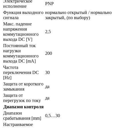
Электрическое
PNP
исполнение
Функция выходного
нормально открытый / нормально
сигнала
закрытый, (по выбору)
Макс. падение
напряжения
2,5
коммутационного
выхода DC [V]
Постоянный ток
нагрузки
200
коммутационного
выхода DC [mA]
Частота
переключения DC
30
[Hz]
Защита от короткого
да
замыкания
Защита от
да
перегрузок по току
Диапазон контроля
Диапазон
0,5…30
срабатывания [mm]
Настраиваемое