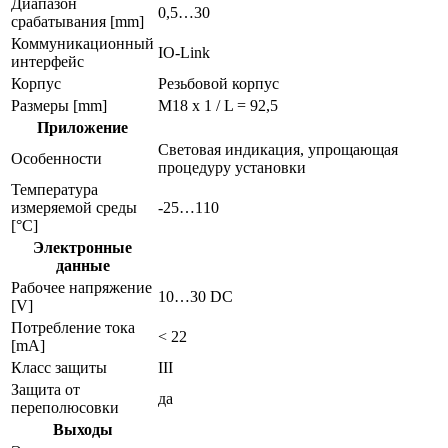
Диапазон
0,5…30
срабатывания [mm]
Коммуникационный
IO-Link
интерфейс
Корпус
Резьбовой корпус
Размеры [mm]
M18 x 1 / L = 92,5
Приложение
Световая индикация, упрощающая
Особенности
процедуру установки
Температура
измеряемой среды
-25…110
[°C]
Электронные
данные
Рабочее напряжение
10…30 DC
[V]
Потребление тока
< 22
[mA]
Класс защиты
III
Защита от
да
переполюсовки
Выходы