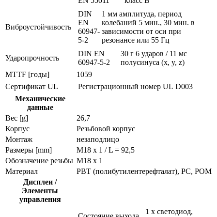
EN 55011
класс B
DIN
1 мм амплитуда, период
EN
колебаний 5 мин., 30 мин. в
Виброустойчивость
60947-
зависимости от оси при
5-2
резонансе или 55 Гц
DIN EN
30 г 6 ударов / 11 мс
Ударопрочность
60947-5-2
полусинуса (x, y, z)
MTTF [годы]
1059
Сертификат UL
Регистрационный номер UL
D003
Механические
данные
Вес [g]
26,7
Корпус
Резьбовой корпус
Монтаж
незаподлицо
Размеры [mm]
M18 x 1 / L = 92,5
Обозначение резьбы
M18 x 1
Материал
PBT (полибутилентерефталат), PC, POM
Дисплеи /
Элементы
управления
1 x светодиод,
Состояние выхода