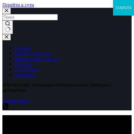
Перейти к сути
ЗАКРЫТЬ
Ничего
не
найдено
Главная
Каталог датчиков
Выполненные заказы
Новости
О компании
Контакты
IFM electronic контрольно-измерительные приборы и
автоматика
Explore Shop
IFM electronic контрольно-измерительные приборы и
автоматика