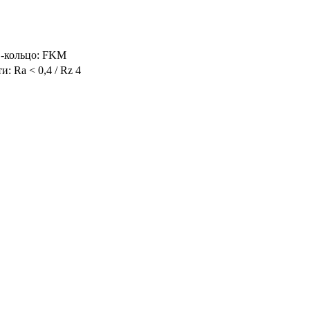
O-кольцо: FKM
и: Ra < 0,4 / Rz 4