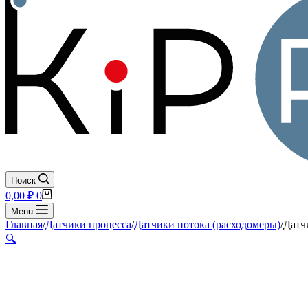
Поиск
Корзина
0,00
₽
0
Menu
Главная
/
Датчики процесса
/
Датчики потока (расходомеры)
/
Датч
🔍