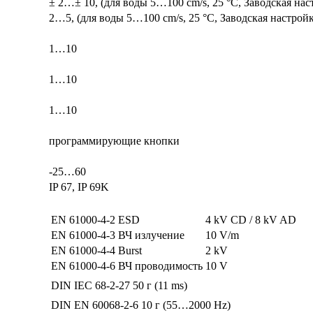
± 2…± 10, (для воды 5…100 cm/s, 25 °C, Заводская нас
2…5, (для воды 5…100 cm/s, 25 °C, Заводская настройк
1…10
1…10
1…10
программирующие кнопки
-25…60
IP 67, IP 69K
EN 61000-4-2 ESD
4 kV CD / 8 kV AD
EN 61000-4-3 ВЧ излучение
10 V/m
EN 61000-4-4 Burst
2 kV
EN 61000-4-6 ВЧ проводимость
10 V
DIN IEC 68-2-27
50 г (11 ms)
DIN EN 60068-2-6
10 г (55…2000 Hz)