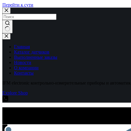
Перейти к сути
Ничего
не
найдено
Главная
Каталог датчиков
Выполненные заказы
Новости
О компании
Контакты
IFM electronic контрольно-измерительные приборы и автоматик
Explore Shop
IFM electronic контрольно-измерительные приборы и автоматик