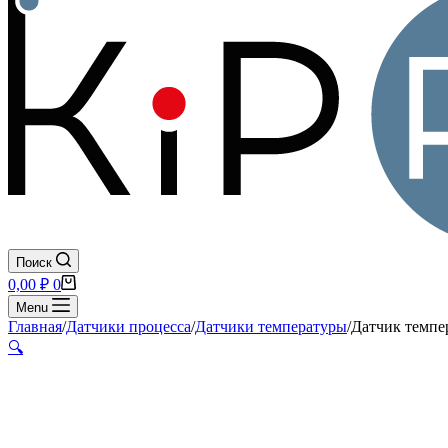
Поиск
Корзина
0,00
₽
0
Menu
Главная
/
Датчики процесса
/
Датчики температуры
/
Датчик темпе
🔍