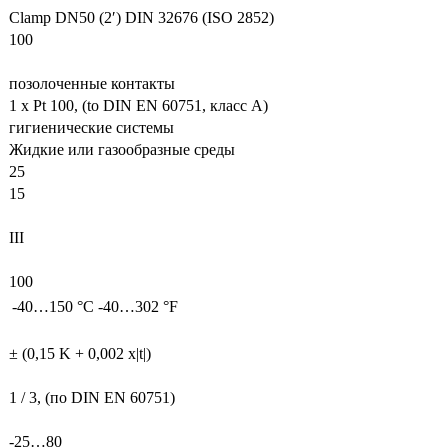
Clamp DN50 (2′) DIN 32676 (ISO 2852)
100
позолоченные контакты
1 x Pt 100, (to DIN EN 60751, класс A)
гигиенические системы
Жидкие или газообразные среды
25
15
III
100
-40…150 °C
-40…302 °F
± (0,15 K + 0,002 x|t|)
1 / 3, (по DIN EN 60751)
-25…80