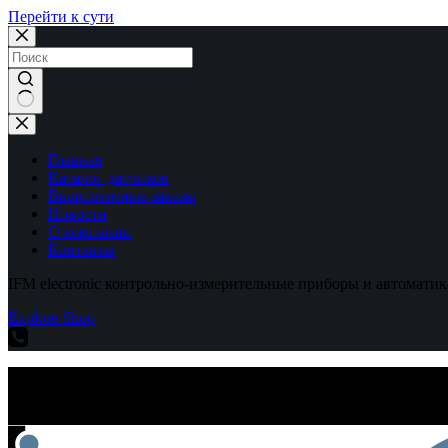
Перейти к сути
Ничего
не
найдено
Главная
Каталог датчиков
Выполненные заказы
Новости
О компании
Контакты
IFM electronic контрольно-измерительные приборы и автоматик
Explore Shop
IFM electronic контрольно-измерительные приборы и автоматик