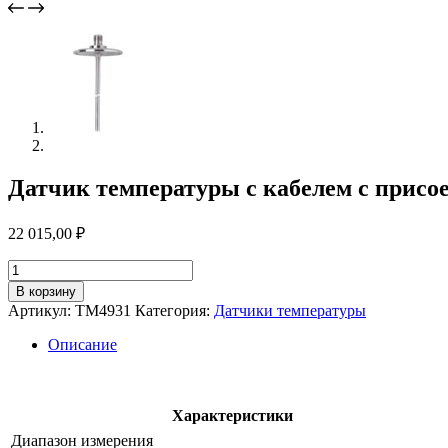
Датчик температуры с кабелем с присо
22 015,00
₽
Количество
товара
В корзину
Датчик
Артикул:
TM4931
Категория:
Датчики температуры
температуры
с
Описание
кабелем
с
присоединением
к
Характеристики
процессу
Диапазон измерения
tm4931