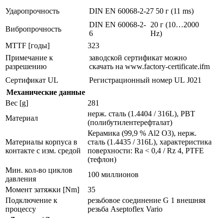
Ударопрочность
DIN EN 60068-2-27
50 г (11 ms)
DIN EN 60068-2-
20 г (10…2000
Вибропрочность
6
Hz)
MTTF [годы]
323
Примечание к
заводской сертификат можно
разрешению
скачать на www.factory-certificate.ifm
Сертификат UL
Регистрационный номер UL
J021
Механические данные
Вес [g]
281
нерж. сталь (1.4404 / 316L), PBT
Материал
(полибутилентерефталат)
Керамика (99,9 % Al2 O3), нерж.
Материалы корпуса в
сталь (1.4435 / 316L), характеристика
контакте с изм. средой
поверхности: Ra < 0,4 / Rz 4, PTFE
(тефлон)
Мин. кол-во циклов
100 миллионов
давления
Момент затяжки [Nm]
35
Подключение к
резьбовое соединение G 1 внешняя
процессу
резьба Aseptoflex Vario