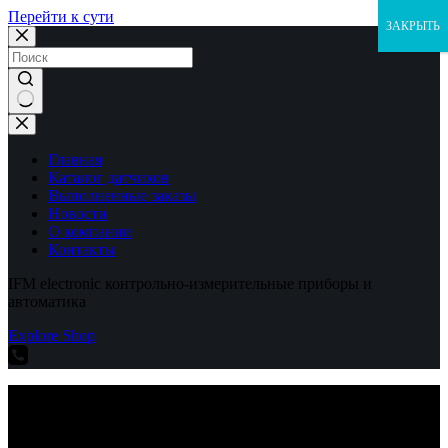
Перейти к сути
ЗАКРЫТЬ
Ничего
не
найдено
Главная
Каталог датчиков
Выполненные заказы
Новости
О компании
Контакты
IFM electronic контрольно-измерительные приборы и
автоматика
Explore Shop
IFM electronic контрольно-измерительные приборы и
автоматика