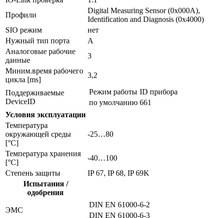
Digital Measuring Sensor (0x000A),
Профили
Identification and Diagnosis (0x4000)
SIO режим
нет
Нужный тип порта
A
Аналоговые рабочие
3
данные
Миним.время рабочего
3,2
цикла [ms]
Режим работы
ID прибора
Поддерживаемые
DeviceID
по умолчанию
661
Условия эксплуатации
Температура
окружающей среды
-25…80
[°C]
Температура хранения
-40…100
[°C]
Степень защиты
IP 67, IP 68, IP 69K
Испытания /
одобрения
DIN EN 61000-6-2
ЭMC
DIN EN 61000-6-3