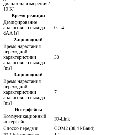
диапазона измерения /
10 K]
Время реакции
Демпфирование
аналогового выхода
0…4
dAA [s]
2-проводный
Время нарастания
переходной
характеристики
30
аналогового выхода
[ms]
3-проводный
Время нарастания
переходной
характеристики
7
аналогового выхода
[ms]
Интерфейсы
Коммуникационный
IO-Link
интерфейс
Способ передачи
COM2 (38,4 kBaud)
IO-Link проверка
1.1