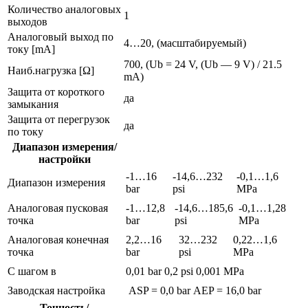
Количество аналоговых
1
выходов
Аналоговый выход по
4…20, (масштабируемый)
току [mA]
700, (Ub = 24 V, (Ub — 9 V) / 21.5
Наиб.нагрузка [Ω]
mA)
Защита от короткого
да
замыкания
Защита от перегрузок
да
по току
Диапазон измерения/
настройки
-1…16
-14,6…232
-0,1…1,6
Диапазон измерения
bar
psi
MPa
Aналоговая пусковая
-1…12,8
-14,6…185,6
-0,1…1,28
точка
bar
psi
MPa
Aналоговая конечная
2,2…16
32…232
0,22…1,6
точка
bar
psi
MPa
С шагом в
0,01 bar
0,2 psi
0,001 MPa
Заводская настройка
ASP = 0,0 bar
AEP = 16,0 bar
Точность/