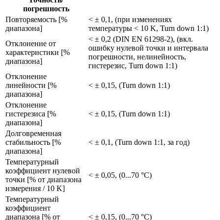
погрешность
Повторяемость [%
< ± 0,1, (при изменениях
диапазона]
температуры < 10 K, Turn down 1:1)
< ± 0,2 (DIN EN 61298-2), (вкл.
Отклонение от
ошибку нулевой точки и интервала
характеристики [%
погрешности, нелинейность,
диапазона]
гистерезис, Turn down 1:1)
Отклонение
линейности [%
< ± 0,15, (Turn down 1:1)
диапазона]
Отклонение
гистерезиса [%
< ± 0,15, (Turn down 1:1)
диапазона]
Долговременная
стабильность [%
< ± 0,1, (Turn down 1:1, за год)
диапазона]
Температурный
коэффициент нулевой
< ± 0,05, (0...70 °C)
точки [% от диапазона
измерения / 10 K]
Температурный
коэффициент
диапазона [% от
< ± 0,15, (0...70 °C)