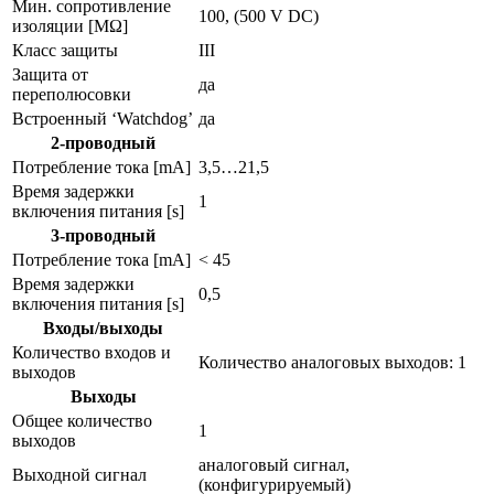
Мин. сопротивление
100, (500 V DC)
изоляции [MΩ]
Класс защиты
III
Защита от
да
переполюсовки
Встроенный ‘Watchdog’
да
2-проводный
Потребление тока [mA]
3,5…21,5
Время задержки
1
включения питания [s]
3-проводный
Потребление тока [mA]
< 45
Время задержки
0,5
включения питания [s]
Входы/выходы
Количество входов и
Количество аналоговых выходов: 1
выходов
Выходы
Общее количество
1
выходов
аналоговый сигнал,
Выходной сигнал
(конфигурируемый)