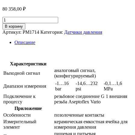
80 358,00
₽
Количество
товара
В корзину
Электронный
Артикул:
PM1714
Категория:
Датчики давления
датчик
давления
Описание
pm1714
Характеристики
аналоговый сигнал,
Выходной сигнал
(конфигурируемый)
-1…16
-14,6…232
-0,1…1,6
Диапазон измерения
bar
psi
MPa
Подключение к
резьбовое соединение G 1 внешняя
процессу
резьба Aseptoflex Vario
Приложение
Особенности
позолоченные контакты
Измерительный
керамическая емкостная ячейка для
элемент
измерения давления
пищевая и питьевая