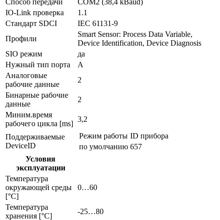
Способ передачи
COM2 (38,4 kBaud)
IO-Link проверка
1.1
Стандарт SDCI
IEC 61131-9
Smart Sensor: Process Data Variable,
Профили
Device Identification, Device Diagnosis
SIO режим
да
Нужный тип порта
A
Аналоговые
2
рабочие данные
Бинарные рабочие
2
данные
Миним.время
3,2
рабочего цикла [ms]
Режим работы
ID прибора
Поддерживаемые
DeviceID
по умолчанию
657
Условия
эксплуатации
Температура
окружающей среды
0…60
[°C]
Температура
-25…80
хранения [°C]