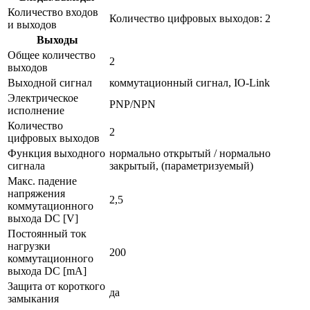
Количество входов
Количество цифровых выходов: 2
и выходов
Выходы
Общее количество
2
выходов
Выходной сигнал
коммутационный сигнал, IO-Link
Электрическое
PNP/NPN
исполнение
Количество
2
цифровых выходов
Функция выходного
нормально открытый / нормально
сигнала
закрытый, (параметризуемый)
Макс. падение
напряжения
2,5
коммутационного
выхода DC [V]
Постоянный ток
нагрузки
200
коммутационного
выхода DC [mA]
Защита от короткого
да
замыкания