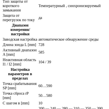
Тип защиты от
короткого
Температурный , синхронизируемый
замыкания
Защита от
да
перегрузок по току
Диапазон
измерения/
настройки
Заводская настройка
автоматическое обнаружение среды
Длина зонда L [mm]
728
Активный диапазон
585
A [mm]
Неактивная область
104 / 39
I1 / I2 [mm]
Настройка
параметров в
пределах
Точка срабатывания
60…590
SP [mm]
Точка сброса rP
50…580
[mm]
С шагом в [mm]
10
200 — 240 — 280 — 310 — 350 — 390