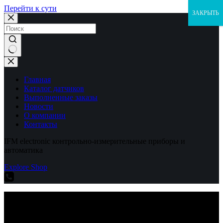
Перейти к сути
ЗАКРЫТЬ
Ничего
не
найдено
Главная
Каталог датчиков
Выполненные заказы
Новости
О компании
Контакты
IFM electronic контрольно-измерительные приборы и
автоматика
Explore Shop
IFM electronic контрольно-измерительные приборы и
автоматика