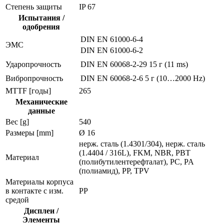
Степень защиты
IP 67
Испытания /
одобрения
DIN EN 61000-6-4
ЭMC
DIN EN 61000-6-2
Ударопрочность
DIN EN 60068-2-29
15 г (11 ms)
Вибропрочность
DIN EN 60068-2-6
5 г (10…2000 Hz)
MTTF [годы]
265
Механические
данные
Вес [g]
540
Размеры [mm]
Ø 16
нерж. сталь (1.4301/304), нерж. сталь
(1.4404 / 316L), FKM, NBR, PBT
Материал
(полибутилентерефталат), PC, PA
(полиамид), PP, TPV
Материалы корпуса
в контакте с изм.
PP
средой
Дисплеи /
Элементы