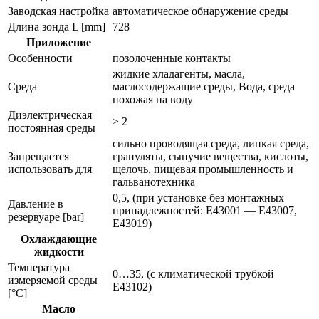
Заводская настройка
автоматическое обнаружение среды
Длина зонда L [mm]
728
Приложение
Особенности
позолоченные контакты
жидкие хладагенты, масла,
Среда
маслосодержащие среды, Вода, среда
похожая на воду
Диэлектрическая
> 2
постоянная среды
сильно проводящая среда, липкая среда,
Запрещается
грануляты, сыпучие вещества, кислоты,
использовать для
щелочь, пищевая промышленность и
гальванотехника
0,5, (при установке без монтажных
Давление в
принадлежностей: E43001 — E43007,
резервуаре [bar]
E43019)
Охлаждающие
жидкости
Температура
0…35, (с климатической трубкой
измеряемой среды
E43102)
[°C]
Масло