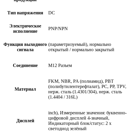
Тип напряжения
DC
Электрическое
PNP/NPN
исполнение
Функция выходного
(параметризуемый), нормально
сигнала
открытый / нормально закрытый
Соединение
M12 Разъем
FKM, NBR, PA (полиамид), PBT
(полибутилентерефталат), PC, PP, TPV,
Материал
нерж. сталь (1.4301/304), нерж. сталь
(1.4404 / 316L)
inch), Измеренные значения: буквенно-
цифровой дисплей 4-значный,
Дисплей
Индикаторный блок/статус: 2 x
светодиод зелёный