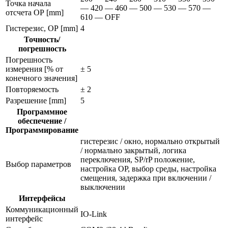
Точка начала
— 420 — 460 — 500 — 530 — 570 —
отсчета ОР [mm]
610 — OFF
Гистерезис, ОР [mm]
4
Точность/
погрешность
Погрешность
измерения [% от
± 5
конечного значения]
Повторяемость
± 2
Разрешение [mm]
5
Программное
обеспечение /
Программирование
гистерезис / окно, нормально открытый
/ нормально закрытый, логика
переключения, SP/rP положение,
Выбор параметров
настройка ОР, выбор среды, настройка
смещения, задержка при включении /
выключении
Интерфейсы
Коммуникационный
IO-Link
интерфейс