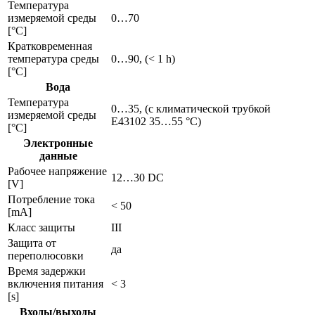
Температура
измеряемой среды
0…70
[°C]
Кратковременная
температура среды
0…90, (< 1 h)
[°C]
Вода
Температура
0…35, (с климатической трубкой
измеряемой среды
E43102 35…55 °C)
[°C]
Электронные
данные
Рабочее напряжение
12…30 DC
[V]
Потребление тока
< 50
[mA]
Класс защиты
III
Защита от
да
переполюсовки
Время задержки
включения питания
< 3
[s]
Входы/выходы