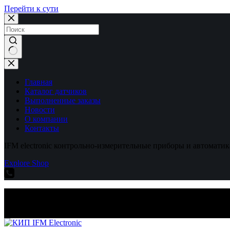
Перейти к сути
Ничего
не
найдено
Главная
Каталог датчиков
Выполненные заказы
Новости
О компании
Контакты
IFM electronic контрольно-измерительные приборы и автоматик
Explore Shop
IFM electronic контрольно-измерительные приборы и автоматик