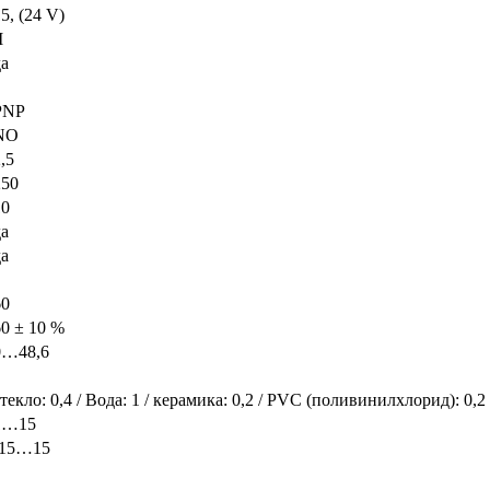
5, (24 V)
I
да
PNP
NO
,5
250
10
да
да
60
60 ± 10 %
0…48,6
текло: 0,4 / Вода: 1 / керамика: 0,2 / PVC (поливинилхлорид): 0,2
1…15
-15…15