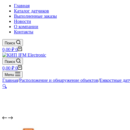
Главная
Каталог датчиков
Выполненные заказы
Новости
О компании
Контакты
Поиск
Корзина
0,00
₽
0
Поиск
Корзина
0,00
₽
0
Menu
Главная
/
Расположение и обнаружение объектов
/
Емкостные дат
🔍