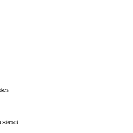
бель
од жёлтый