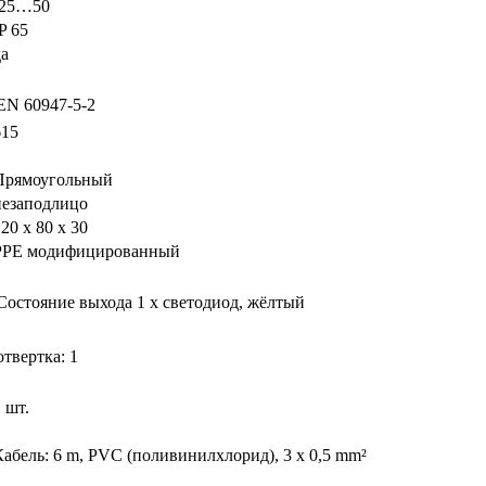
-25…50
P 65
да
EN 60947-5-2
615
Прямоугольный
незаподлицо
20 x 80 x 30
PPE модифицированный
Состояние выхода
1 x светодиод, жёлтый
отвертка: 1
 шт.
Кабель: 6 m, PVC (поливинилхлорид), 3 x 0,5 mm²