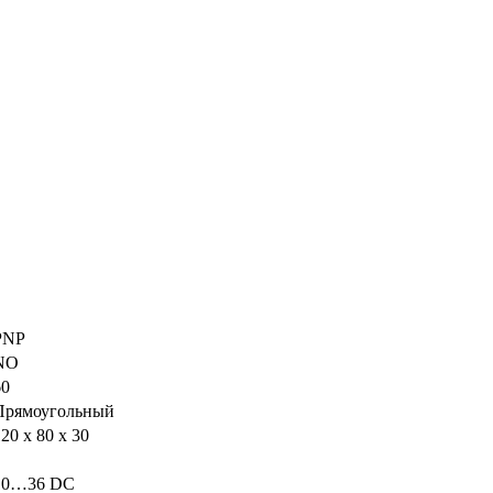
PNP
NO
60
Прямоугольный
20 x 80 x 30
10…36 DC