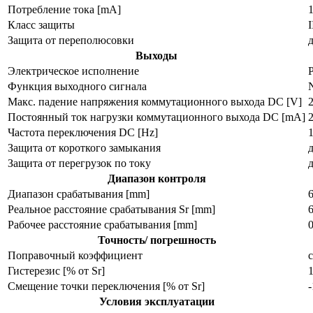
Потребление тока [mA]
1
Класс защиты
I
Защита от переполюсовки
Выходы
Электрическое исполнение
Функция выходного сигнала
Макс. падение напряжения коммутационного выхода DC [V]
2
Постоянный ток нагрузки коммутационного выхода DC [mA]
Частота переключения DC [Hz]
Защита от короткого замыкания
Защита от перегрузок по току
Диапазон контроля
Диапазон срабатывания [mm]
Реальное расстояние срабатывания Sr [mm]
Рабочее расстояние срабатывания [mm]
Точность/ погрешность
Поправочный коэффициент
с
Гистерезис [% от Sr]
Смещение точки переключения [% от Sr]
Условия эксплуатации