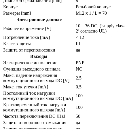
Диапазон срабатывания [mm]
8
Корпус
Резьбовой корпус
Размеры [mm]
M12 x 1 / L = 70
Электронные данные
10…36 DC, (‘supply class
Рабочее напряжение [V]
2’ согласно UL)
Потребление тока [mA]
< 12
Класс защиты
III
Защита от переполюсовки
да
Выходы
Электрическое исполнение
PNP
Функция выходного сигнала
NO
Макс. падение напряжения
2,5
коммутационного выхода DC [V]
Макс. ток утечки [mA]
0,5
Постоянный ток нагрузки
100
коммутационного выхода DC [mA]
Кратковременный ток нагрузки
100
коммутационного выхода [mA]
Частота переключения DC [Hz]
50
Защита от короткого замыкания
да
Защита от перегрузок по току
да