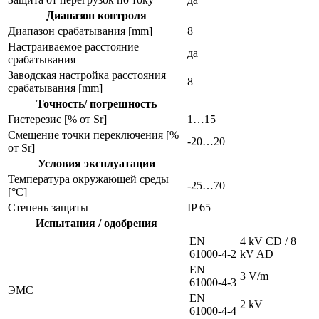
Диапазон контроля
Диапазон срабатывания [mm]
8
Настраиваемое расстояние
да
срабатывания
Заводская настройка расстояния
8
срабатывания [mm]
Точность/ погрешность
Гистерезис [% от Sr]
1…15
Смещение точки переключения [%
-20…20
от Sr]
Условия эксплуатации
Температура окружающей среды
-25…70
[°C]
Степень защиты
IP 65
Испытания / одобрения
EN
4 kV CD / 8
61000-4-2
kV AD
EN
3 V/m
61000-4-3
ЭMC
EN
2 kV
61000-4-4