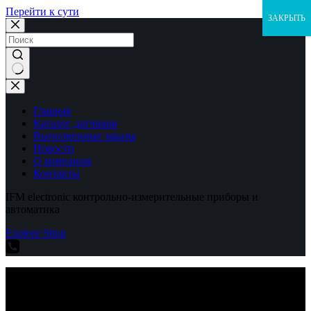
Перейти к сути
ЗАКРЫТЬ
Ничего
не
найдено
Главная
Каталог датчиков
Выполненные заказы
Новости
О компании
Контакты
IFM electronic контрольно-измерительные приборы и
автоматика
Explore Shop
IFM electronic контрольно-измерительные приборы и
автоматика