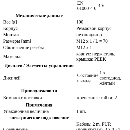
EN
3 V
61000-4-6
Механические данные
Вес [g]
100
Корпус
Резьбовой корпус
Монтаж
незаподлицо
Размеры [mm]
M12 x 1 / L = 70
Обозначение резьбы
M12 x 1
корпус: нерж.сталь,
Материал
крышка: PEEK
Дисплеи / Элементы управления
1 x
Состояние
Дисплей
светодиод,
выхода
жёлтый
Принадлежности
Комплект поставки
крепежные гайки: 2
Примечания
Упаковочная величина
1 шт.
электрическое подключение
Кабель: 2 m, PUR
Соединение
(полиуретан), 3 x 0,34