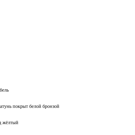
бель
латунь покрыт белой бронзой
од жёлтый