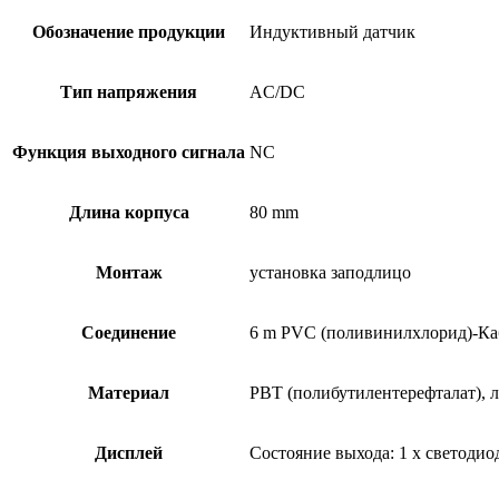
Обозначение продукции
Индуктивный датчик
Тип напряжения
AC/DC
Функция выходного сигнала
NC
Длина корпуса
80 mm
Монтаж
установка заподлицо
Соединение
6 m PVC (поливинилхлорид)-Ка
Материал
PBT (полибутилентерефталат), 
Дисплей
Состояние выхода: 1 x светоди