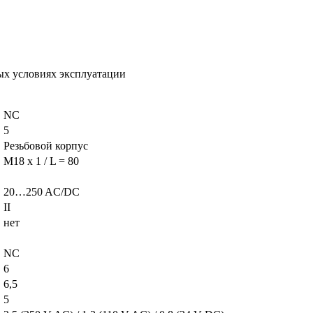
ых условиях эксплуатации
NC
5
Резьбовой корпус
M18 x 1 / L = 80
20…250 AC/DC
II
нет
NC
6
6,5
5