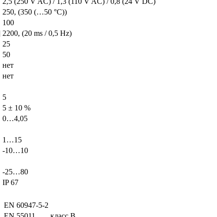
2,5 (250 V AC) / 1,3 (110 V AC) / 0,8 (24 V DC)
250, (350 (…50 °C))
100
]
2200, (20 ms / 0,5 Hz)
25
50
нет
нет
5
5 ± 10 %
0…4,05
1…15
-10…10
-25…80
IP 67
EN 60947-5-2
EN 55011
класс B