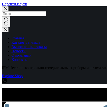
Перейти к сути
Ничего
не
найдено
Главная
Каталог датчиков
Выполненные заказы
Новости
О компании
Контакты
IFM electronic контрольно-измерительные приборы и автоматик
Explore Shop
IFM electronic контрольно-измерительные приборы и автоматик