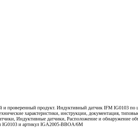
 и проверенный продукт. Индуктивный датчик IFM IG0103 по це
 технические характеристики, инструкции, документация, типов
датчики, Индуктивные датчики, Расположение и обнаружение об
ели IG0103 и артикул IGA2005-BBOA/6M