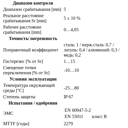
Диапазон контроля
Диапазон срабатывания [mm]
5
Реальное расстояние
5 ± 10 %
срабатывания Sr [mm]
Рабочее расстояние
0…4,05
срабатывания [mm]
Точность/ погрешность
сталь: 1 / нерж.сталь: 0,7 /
Поправочный коэффициент
латунь: 0,4 / алюминий: 0,3 /
медь: 0,2
Гистерезис [% от Sr]
1…15
Смещение точки
-10…10
переключения [% от Sr]
Условия эксплуатации
Температура окружающей
-25…80
среды [°C]
Степень защиты
IP 67
Испытания / одобрения
EN 60947-5-2
ЭMC
EN 55011
класс B
MTTF [годы]
2279