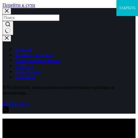
Перейти к сути
ЗАКРЫТЬ
Ничего
не
найдено
Главная
Каталог датчиков
Выполненные заказы
Новости
О компании
Контакты
IFM electronic контрольно-измерительные приборы и
автоматика
Explore Shop
IFM electronic контрольно-измерительные приборы и
автоматика