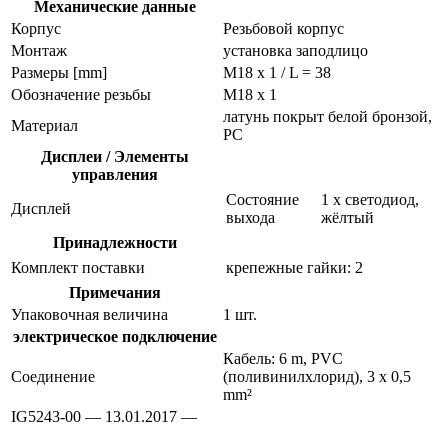
Механические данные
Корпус
Резьбовой корпус
Монтаж
установка заподлицо
Размеры [mm]
M18 x 1 / L = 38
Обозначение резьбы
M18 x 1
латунь покрыт белой бронзой,
Материал
PC
Дисплеи / Элементы
управления
Состояние
1 x светодиод,
Дисплей
выхода
жёлтый
Принадлежности
Комплект поставки
крепежные гайки: 2
Примечания
Упаковочная величина
1 шт.
электрическое подключение
Кабель: 6 m, PVC
Соединение
(поливинилхлорид), 3 x 0,5
mm²
IG5243-00 — 13.01.2017 —