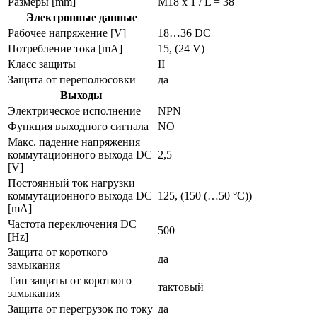
Размеры [mm]
M18 x 1 / L = 38
Электронные данные
Рабочее напряжение [V]
18…36 DC
Потребление тока [mA]
15, (24 V)
Класс защиты
II
Защита от переполюсовки
да
Выходы
Электрическое исполнение
NPN
Функция выходного сигнала
NO
Макс. падение напряжения
коммутационного выхода DC
2,5
[V]
Постоянный ток нагрузки
коммутационного выхода DC
125, (150 (…50 °C))
[mA]
Частота переключения DC
500
[Hz]
Защита от короткого
да
замыкания
Тип защиты от короткого
тактовый
замыкания
Защита от перегрузок по току
да