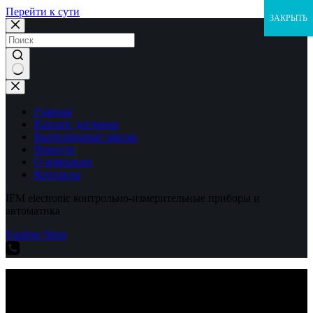
Перейти к сути
ЗАКРЫТЬ
Ничего
не
найдено
Главная
Каталог датчиков
Выполненные заказы
Новости
О компании
Контакты
IFM electronic контрольно-измерительные приборы и
автоматика
Explore Shop
IFM electronic контрольно-измерительные приборы и
автоматика