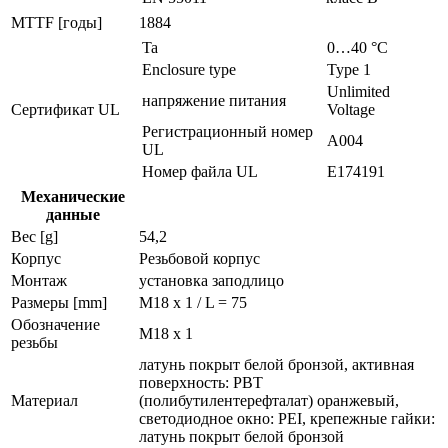
MTTF [годы]
1884
Ta
0…40 °C
Enclosure type
Type 1
Unlimited
напряжение питания
Сертификат UL
Voltage
Регистрационный номер
A004
UL
Номер файла UL
E174191
Механические
данные
Вес [g]
54,2
Корпус
Резьбовой корпус
Монтаж
установка заподлицо
Размеры [mm]
M18 x 1 / L = 75
Обозначение
M18 x 1
резьбы
латунь покрыт белой бронзой, активная
поверхность: PBT
Материал
(полибутилентерефталат) оранжевый,
светодиодное окно: PEI, крепежные гайки:
латунь покрыт белой бронзой