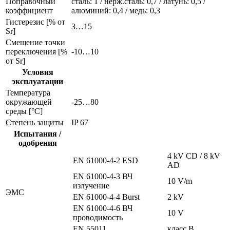
Поправочный
сталь: 1 / нерж.сталь: 0,7 / латунь: 0,5 /
коэффициент
алюминий: 0,4 / медь: 0,3
Гистерезис [% от
3…15
Sr]
Смещение точки
переключения [%
-10…10
от Sr]
Условия
эксплуатации
Температура
окружающей
-25…80
среды [°C]
Степень защиты
IP 67
Испытания /
одобрения
4 kV CD / 8 kV
EN 61000-4-2 ESD
AD
EN 61000-4-3 ВЧ
10 V/m
излучение
ЭMC
EN 61000-4-4 Burst
2 kV
EN 61000-4-6 ВЧ
10 V
проводимость
EN 55011
класс B