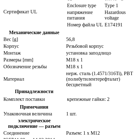
Enclosure type
Type 1
Сертификат UL
напряжение
Hazardous
питания
voltage
Номер файла UL
E174191
Механические данные
Вес [g]
56,8
Корпус
Резьбовой корпус
Монтаж
установка заподлицо
Размеры [mm]
M18 x 1
Обозначение резьбы
M18 x 1
нерж. сталь (1.4571/316Ti), PBT
Материал
(полибутилентерефталат)
бесцветный
Принадлежности
Комплект поставки
крепежные гайки: 2
Примечания
Упаковочная величина
1 шт.
электрическое
подключение — разъем
Соединение
Разъем: 1 x M12