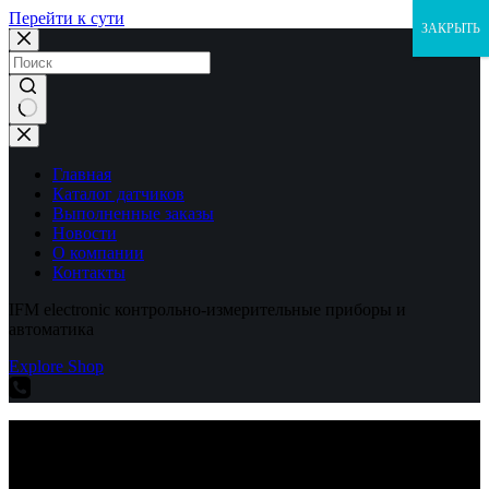
Перейти к сути
ЗАКРЫТЬ
Ничего
не
найдено
Главная
Каталог датчиков
Выполненные заказы
Новости
О компании
Контакты
IFM electronic контрольно-измерительные приборы и
автоматика
Explore Shop
IFM electronic контрольно-измерительные приборы и
автоматика