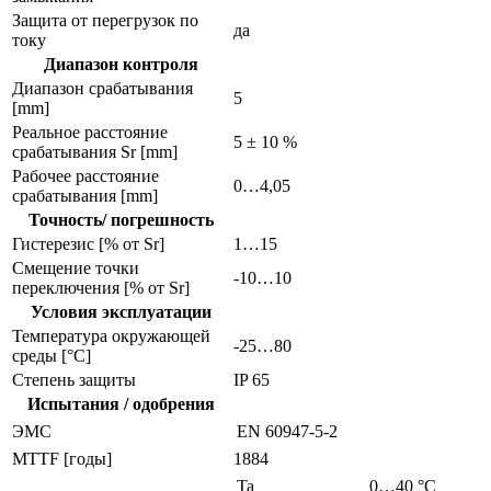
Защита от перегрузок по
да
току
Диапазон контроля
Диапазон срабатывания
5
[mm]
Реальное расстояние
5 ± 10 %
срабатывания Sr [mm]
Рабочее расстояние
0…4,05
срабатывания [mm]
Точность/ погрешность
Гистерезис [% от Sr]
1…15
Смещение точки
-10…10
переключения [% от Sr]
Условия эксплуатации
Температура окружающей
-25…80
среды [°C]
Степень защиты
IP 65
Испытания / одобрения
ЭMC
EN 60947-5-2
MTTF [годы]
1884
Ta
0…40 °C