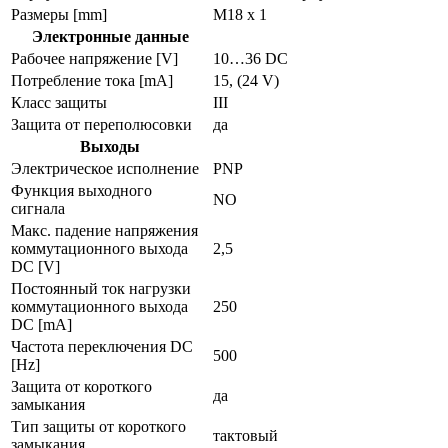
Размеры [mm]
M18 x 1
Электронные данные
Рабочее напряжение [V]
10…36 DC
Потребление тока [mA]
15, (24 V)
Класс защиты
III
Защита от переполюсовки
да
Выходы
Электрическое исполнение
PNP
Функция выходного
NO
сигнала
Макс. падение напряжения
коммутационного выхода
2,5
DC [V]
Постоянный ток нагрузки
коммутационного выхода
250
DC [mA]
Частота переключения DC
500
[Hz]
Защита от короткого
да
замыкания
Тип защиты от короткого
тактовый
замыкания