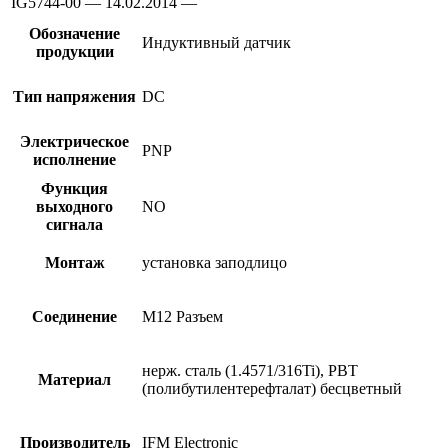
IG5744-00 — 14.02.2014 —
Обозначение
Индуктивный датчик
продукции
Тип напряжения
DC
Электрическое
PNP
исполнение
Функция
выходного
NO
сигнала
Монтаж
установка заподлицо
Соединение
M12 Разъем
нерж. сталь (1.4571/316Ti), PBT
Материал
(полибутилентерефталат) бесцветный
Производитель
IFM Electronic