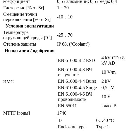
коэффициент
0,5 / алюминий: 0,5 / медь: 0,4
Гистерезис [% от Sr]
1…20
Смещение точки
-10…10
переключения [% от Sr]
Условия эксплуатации
Температура
-25…70
окружающей среды [°C]
Степень защиты
IP 68, (‘Coolant’)
Испытания / одобрения
4 kV CD / 8
EN 61000-4-2 ESD
kV AD
EN 61000-4-3 ВЧ
10 V/m
излучение
EN 61000-4-4 Burst
2 kV
ЭMC
EN 61000-4-5 Surge
0,5 kV
EN 61000-4-6 ВЧ
10 V
проводимость
EN 55011
класс B
MTTF [годы]
1740
Ta
0…40 °C
Enclosure type
Type 1