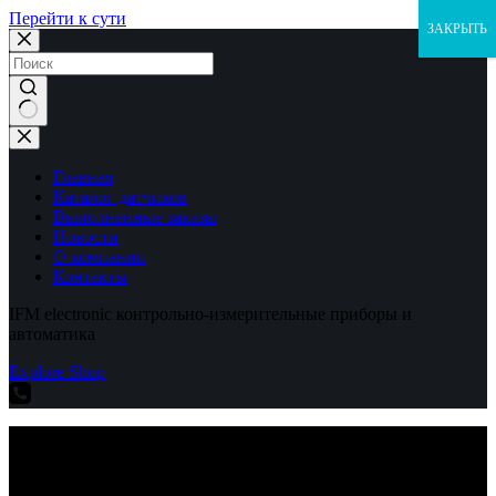
Перейти к сути
ЗАКРЫТЬ
Ничего
не
найдено
Главная
Каталог датчиков
Выполненные заказы
Новости
О компании
Контакты
IFM electronic контрольно-измерительные приборы и
автоматика
Explore Shop
IFM electronic контрольно-измерительные приборы и
автоматика