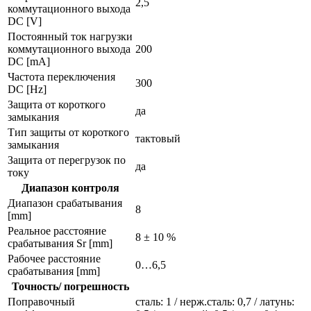
2,5
коммутационного выхода
DC [V]
Постоянный ток нагрузки
коммутационного выхода
200
DC [mA]
Частота переключения
300
DC [Hz]
Защита от короткого
да
замыкания
Тип защиты от короткого
тактовый
замыкания
Защита от перегрузок по
да
току
Диапазон контроля
Диапазон срабатывания
8
[mm]
Реальное расстояние
8 ± 10 %
срабатывания Sr [mm]
Рабочее расстояние
0…6,5
срабатывания [mm]
Точность/ погрешность
Поправочный
сталь: 1 / нерж.сталь: 0,7 / латунь: