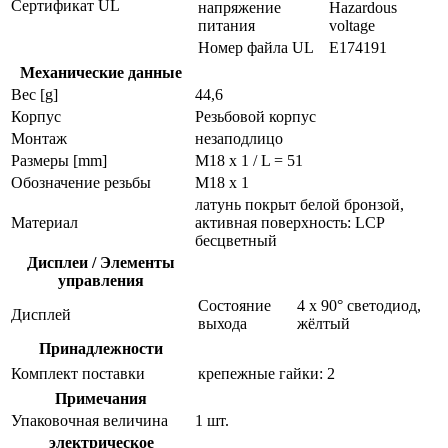
Сертификат UL
напряжение
Hazardous
питания
voltage
Номер файла UL
E174191
Механические данные
Вес [g]
44,6
Корпус
Резьбовой корпус
Монтаж
незаподлицо
Размеры [mm]
M18 x 1 / L = 51
Обозначение резьбы
M18 x 1
латунь покрыт белой бронзой,
Материал
активная поверхность: LCP
бесцветный
Дисплеи / Элементы
управления
Состояние
4 x 90° светодиод,
Дисплей
выхода
жёлтый
Принадлежности
Комплект поставки
крепежные гайки: 2
Примечания
Упаковочная величина
1 шт.
электрическое