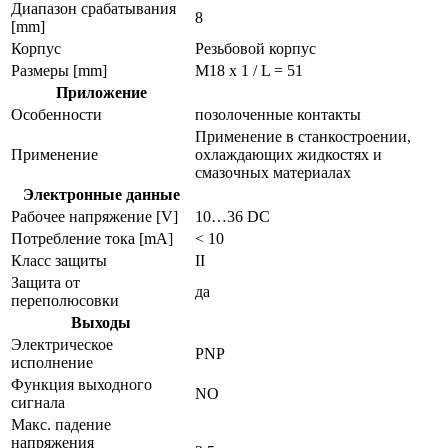
Диапазон срабатывания
8
[mm]
Корпус
Резьбовой корпус
Размеры [mm]
M18 x 1 / L = 51
Приложение
Особенности
позолоченные контакты
Применение в станкостроении,
Применение
охлаждающих жидкостях и
смазочных материалах
Электронные данные
Рабочее напряжение [V]
10…36 DC
Потребление тока [mA]
< 10
Класс защиты
II
Защита от
да
переполюсовки
Выходы
Электрическое
PNP
исполнение
Функция выходного
NO
сигнала
Макс. падение
напряжения