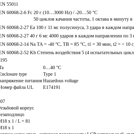
EN 55011
EN 60068-2-6 Fc
20 г (10…3000 Hz) / -20…50 °C
50 циклов качания частоты, 1 октава в минуту в 
EN 60068-2-27 Ea
100 г 11 мс полусинуса, 3 удара в каждом нап
EN 60068-2-27
40 г 6 мс 4000 ударов в каждом направлении по 3
EN 60068-2-14 Na
TA = -40 °C, TB = 85 °C, t1 = 30 мин, t2 = < 10 
EN 60068-2-52 Kb
Степень воздействия 5 (4 испытательных цикл
1195
Ta
0…40 °C
Enclosure type
Type 1
напряжение питания
Hazardous voltage
Номер файла UL
E174191
307
Резьбовой корпус
незаподлицо
18 x 1 / L = 81
M18 x 1