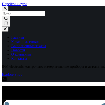
Перейти к сути
Ничего
не
найдено
Главная
Каталог датчиков
Выполненные заказы
Новости
О компании
Контакты
IFM electronic контрольно-измерительные приборы и автоматик
Explore Shop
IFM electronic контрольно-измерительные приборы и автоматик