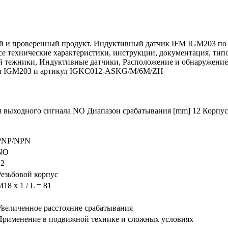
 и проверенный продукт. Индуктивный датчик IFM IGM203 по ц
все технические характеристики, инструкции, документация, ти
ой тежники, Индуктивные датчики, Расположение и обнаружение
дели IGM203 и артикул IGKC012-ASKG/M/6M/ZH
выходного сигнала NO Диапазон срабатывания [mm] 12 Корпус 
PNP/NPN
NO
12
Резьбовой корпус
18 x 1 / L = 81
Увеличенное расстояние срабатывания
Применение в подвижной технике и сложных условиях