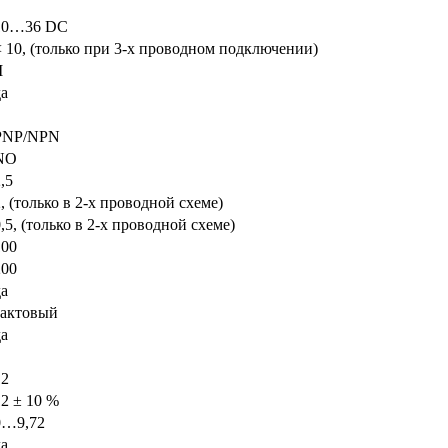
10…36 DC
< 10, (только при 3-х проводном подключении)
I
да
PNP/NPN
NO
,5
, (только в 2-х проводной схеме)
,5, (только в 2-х проводной схеме)
100
200
да
тактовый
да
12
12 ± 10 %
0…9,72
да