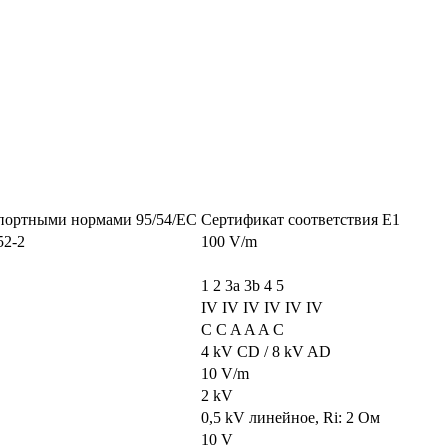
спортными нормами 95/54/EC
Сертификат соответствия Е1
52-2
100 V/m
1 2 3a 3b 4 5
IV IV IV IV IV IV
C C A A A C
4 kV CD / 8 kV AD
10 V/m
2 kV
0,5 kV линейное, Ri: 2 Ом
10 V