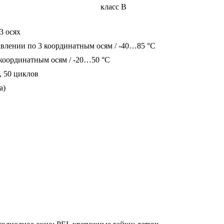
класс B
3 осях
равлении по 3 координатным осям / -40…85 °C
 координатным осям / -20…50 °C
с, 50 циклов
а)