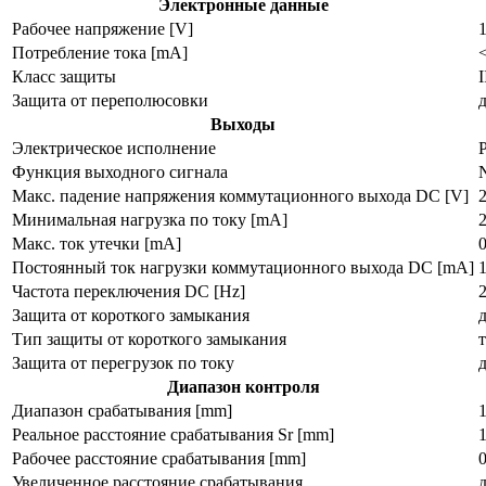
Электронные данные
Рабочее напряжение [V]
Потребление тока [mA]
Класс защиты
I
Защита от переполюсовки
Выходы
Электрическое исполнение
Функция выходного сигнала
Макс. падение напряжения коммутационного выхода DC [V]
2
Минимальная нагрузка по току [mA]
2
Макс. ток утечки [mA]
0
Постоянный ток нагрузки коммутационного выхода DC [mA]
Частота переключения DC [Hz]
Защита от короткого замыкания
Тип защиты от короткого замыкания
Защита от перегрузок по току
Диапазон контроля
Диапазон срабатывания [mm]
Реальное расстояние срабатывания Sr [mm]
Рабочее расстояние срабатывания [mm]
Увеличенное расстояние срабатывания