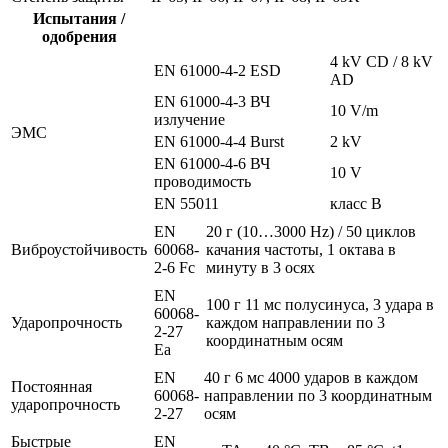
Испытания /
одобрения
4 kV CD / 8 kV
EN 61000-4-2 ESD
AD
EN 61000-4-3 ВЧ
10 V/m
излучение
ЭMC
EN 61000-4-4 Burst
2 kV
EN 61000-4-6 ВЧ
10 V
проводимость
EN 55011
класс B
EN
20 г (10…3000 Hz) / 50 циклов
Виброустойчивость
60068-
качания частоты, 1 октава в
2-6 Fc
минуту в 3 осях
EN
100 г 11 мс полусинуса, 3 удара в
60068-
Ударопрочность
каждом направлении по 3
2-27
координатным осям
Ea
EN
40 г 6 мс 4000 ударов в каждом
Постоянная
60068-
направлении по 3 координатным
ударопрочность
2-27
осям
Быстрые
EN