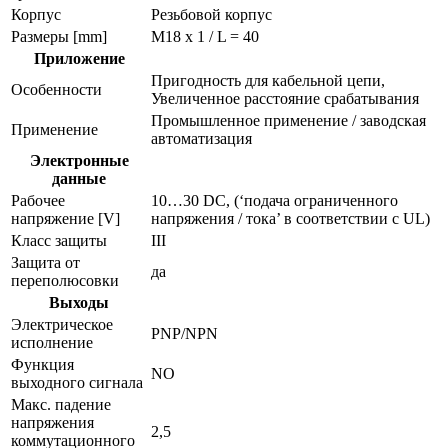
Корпус
Резьбовой корпус
Размеры [mm]
M18 x 1 / L = 40
Приложение
Пригодность для кабельной цепи,
Особенности
Увеличенное расстояние срабатывания
Промышленное применение / заводская
Применение
автоматизация
Электронные
данные
Рабочее
10…30 DC, (‘подача ограниченного
напряжение [V]
напряжения / тока’ в соответствии с UL)
Класс защиты
III
Защита от
да
переполюсовки
Выходы
Электрическое
PNP/NPN
исполнение
Функция
NO
выходного сигнала
Макс. падение
напряжения
2,5
коммутационного