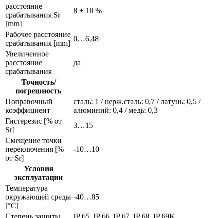
расстояние
8 ± 10 %
срабатывания Sr
[mm]
Рабочее расстояние
0…6,48
срабатывания [mm]
Увеличенное
расстояние
да
срабатывания
Точность/
погрешность
Поправочный
сталь: 1 / нерж.сталь: 0,7 / латунь: 0,5 /
коэффициент
алюминий: 0,4 / медь: 0,3
Гистерезис [% от
3…15
Sr]
Смещение точки
переключения [%
-10…10
от Sr]
Условия
эксплуатации
Температура
окружающей среды
-40…85
[°C]
Степень защиты
IP 65, IP 66, IP 67, IP 68, IP 69K