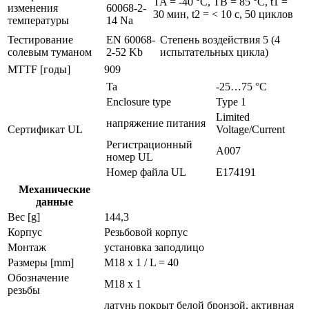
TA = -40 °C, TB = 85 °C, t1 =
изменения
60068-2-
30 мин, t2 = < 10 с, 50 циклов
температуры
14 Na
Тестирование
EN 60068-
Степень воздействия 5 (4
солевым туманом
2-52 Kb
испытательных цикла)
MTTF [годы]
909
Ta
-25…75 °C
Enclosure type
Type 1
Limited
напряжение питания
Сертификат UL
Voltage/Current
Регистрационный
A007
номер UL
Номер файла UL
E174191
Механические
данные
Вес [g]
144,3
Корпус
Резьбовой корпус
Монтаж
установка заподлицо
Размеры [mm]
M18 x 1 / L = 40
Обозначение
M18 x 1
резьбы
латунь покрыт белой бронзой, активная