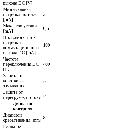
выхода DC [V]
Минимальная
нагрузка по току
2
[mA]
Макс. ток утечки
0,6
[mA]
Постоянный ток
нагрузки
100
коммутационного
выхода DC [mA]
Частота
переключения DC
400
[Hz]
Защита от
короткого
да
замыкания
Защита от
да
перегрузок по току
Диапазон
контроля
Диапазон
8
срабатывания [mm]
Реальное