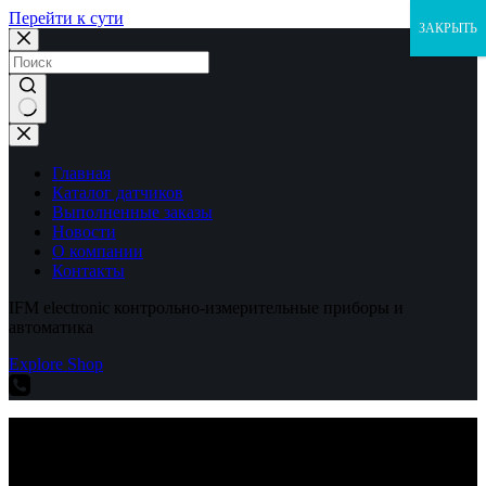
Перейти к сути
ЗАКРЫТЬ
Ничего
не
найдено
Главная
Каталог датчиков
Выполненные заказы
Новости
О компании
Контакты
IFM electronic контрольно-измерительные приборы и
автоматика
Explore Shop
IFM electronic контрольно-измерительные приборы и
автоматика