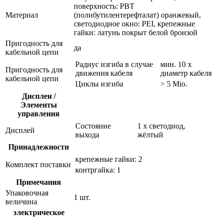
поверхность: PBT
Материал
(полибутилентерефталат) оранжевый,
светодиодное окно: PEI, крепежные
гайки: латунь покрыт белой бронзой
Пригодность для
да
кабельной цепи
Радиус изгиба в случае
мин. 10 x
Пригодность для
движения кабеля
диаметр кабеля
кабельной цепи
Циклы изгиба
> 5 Mio.
Дисплеи /
Элементы
управления
Состояние
1 x светодиод,
Дисплей
выхода
жёлтый
Принадлежности
крепежные гайки: 2
Комплект поставки
контргайка: 1
Примечания
Упаковочная
1 шт.
величина
электрическое