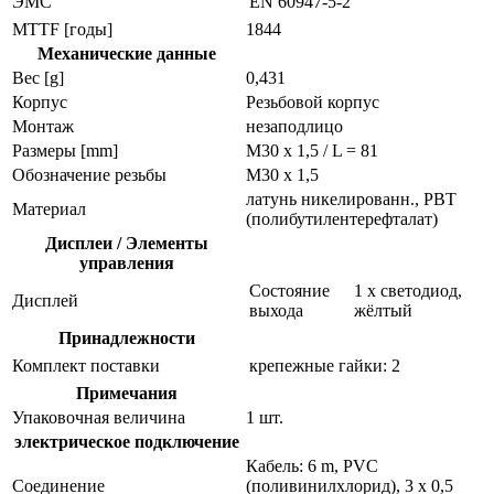
ЭMC
EN 60947-5-2
MTTF [годы]
1844
Механические данные
Вес [g]
0,431
Корпус
Резьбовой корпус
Монтаж
незаподлицо
Размеры [mm]
M30 x 1,5 / L = 81
Обозначение резьбы
M30 x 1,5
латунь никелированн., PBT
Материал
(полибутилентерефталат)
Дисплеи / Элементы
управления
Состояние
1 x светодиод,
Дисплей
выхода
жёлтый
Принадлежности
Комплект поставки
крепежные гайки: 2
Примечания
Упаковочная величина
1 шт.
электрическое подключение
Кабель: 6 m, PVC
Соединение
(поливинилхлорид), 3 x 0,5