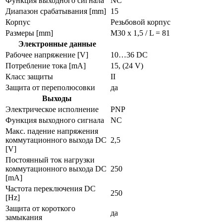
Функция выходного сигнала
NC
Диапазон срабатывания [mm]
15
Корпус
Резьбовой корпус
Размеры [mm]
M30 x 1,5 / L = 81
Электронные данные
Рабочее напряжение [V]
10…36 DC
Потребление тока [mA]
15, (24 V)
Класс защиты
II
Защита от переполюсовки
да
Выходы
Электрическое исполнение
PNP
Функция выходного сигнала
NC
Макс. падение напряжения
коммутационного выхода DC
2,5
[V]
Постоянный ток нагрузки
коммутационного выхода DC
250
[mA]
Частота переключения DC
250
[Hz]
Защита от короткого
да
замыкания