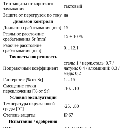
Тип защиты от короткого
тактовый
замыкания
Защита от перегрузок по току
да
Диапазон контроля
Диапазон срабатывания [mm]
15
Реальное расстояние
15 ± 10 %
срабатывания Sr [mm]
Рабочее расстояние
0…12,1
срабатывания [mm]
Точность/ погрешность
сталь: 1 / нерж.сталь: 0,7 /
Поправочный коэффициент
латунь: 0,4 / алюминий: 0,3 /
медь: 0,2
Гистерезис [% от Sr]
1…15
Смещение точки
-10…10
переключения [% от Sr]
Условия эксплуатации
Температура окружающей
-25…80
среды [°C]
Степень защиты
IP 67
Испытания / одобрения