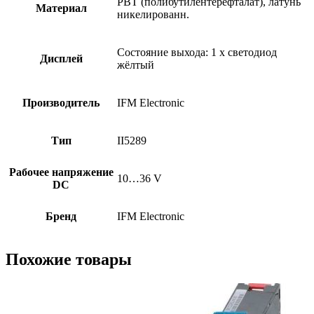
PBT (полибутилентерефталат), латунь
Материал
никелированн.
Состояние выхода: 1 x светодиод
Дисплей
жёлтый
Производитель
IFM Electronic
Тип
II5289
Рабочее напряжение
10…36 V
DC
Бренд
IFM Electronic
Похожие товары