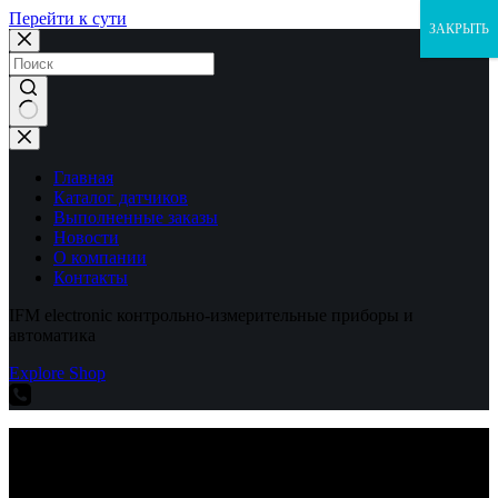
Перейти к сути
ЗАКРЫТЬ
Ничего
не
найдено
Главная
Каталог датчиков
Выполненные заказы
Новости
О компании
Контакты
IFM electronic контрольно-измерительные приборы и
автоматика
Explore Shop
IFM electronic контрольно-измерительные приборы и
автоматика