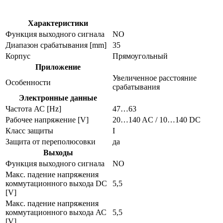
Характеристики
Функция выходного сигнала
NO
Диапазон срабатывания [mm]
35
Корпус
Прямоугольный
Приложение
Увеличенное расстояние
Особенности
срабатывания
Электронные данные
Частота АС [Hz]
47…63
Рабочее напряжение [V]
20…140 AC / 10…140 DC
Класс защиты
I
Защита от переполюсовки
да
Выходы
Функция выходного сигнала
NO
Макс. падение напряжения
коммутационного выхода DC
5,5
[V]
Макс. падение напряжения
коммутационного выхода АС
5,5
[V]