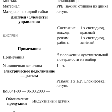
Монтаж
незаподлицо
Материал
PPE, зажим: отливка из цинка
Материал накидной гайки
латунь
Дисплеи / Элементы
управления
Состояние
1 x светодиод,
выхода
красный
Дисплей
режим
1 x светодиод,
работы
зелёный
Примечания
5 положений чувствительной
Примечания
поверхности на выбор
Упаковочная величина
1 шт.
электрическое подключение
— разъем
Разъем: 1 x 1/2′, Блокировка:
латунь
IM0041-00 — 06.03.2003 —
Обозначение
Индуктивный датчик
продукции