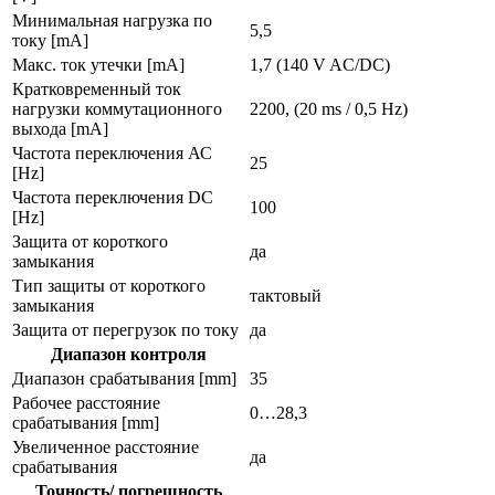
Минимальная нагрузка по
5,5
току [mA]
Макс. ток утечки [mA]
1,7 (140 V AC/DC)
Кратковременный ток
нагрузки коммутационного
2200, (20 ms / 0,5 Hz)
выхода [mA]
Частота переключения АС
25
[Hz]
Частота переключения DC
100
[Hz]
Защита от короткого
да
замыкания
Тип защиты от короткого
тактовый
замыкания
Защита от перегрузок по току
да
Диапазон контроля
Диапазон срабатывания [mm]
35
Рабочее расстояние
0…28,3
срабатывания [mm]
Увеличенное расстояние
да
срабатывания
Точность/ погрешность