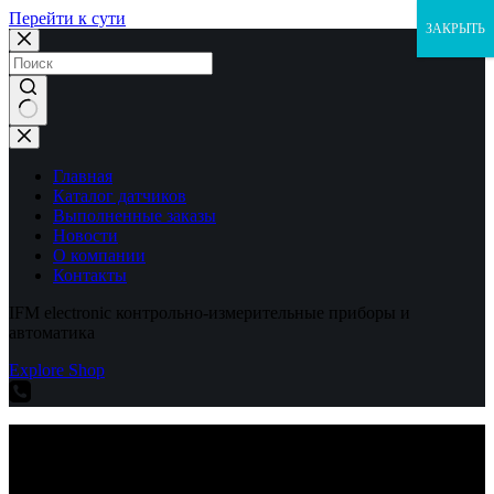
Перейти к сути
ЗАКРЫТЬ
Ничего
не
найдено
Главная
Каталог датчиков
Выполненные заказы
Новости
О компании
Контакты
IFM electronic контрольно-измерительные приборы и
автоматика
Explore Shop
IFM electronic контрольно-измерительные приборы и
автоматика