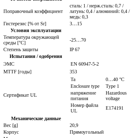
сталь: 1 / нерж.сталь: 0,7 /
Поправочный коэффициент
латунь: 0,4 / алюминий: 0,4 /
медь: 0,3
Гистерезис [% от Sr]
3…15
Условия эксплуатации
Температура окружающей
-25…70
среды [°C]
Степень защиты
IP 67
Испытания / одобрения
ЭMC
EN 60947-5-2
MTTF [годы]
353
Ta
0…40 °C
Enclosure type
Type 1
напряжение
Hazardous
Сертификат UL
питания
voltage
Номер файла
E174191
UL
Механические данные
Вес [g]
20,9
Корпус
Прямоугольный