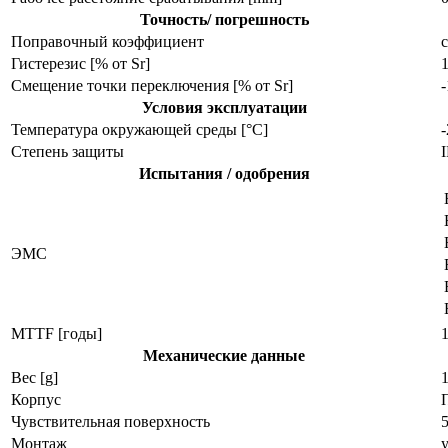
Точность/ погрешность
Поправочный коэффициент
с
Гистерезис [% от Sr]
Смещение точки переключения [% от Sr]
Условия эксплуатации
Температура окружающей среды [°C]
Степень защиты
I
Испытания / одобрения
ЭMC
MTTF [годы]
Механические данные
Вес [g]
Корпус
Чувствительная поверхность
Монтаж