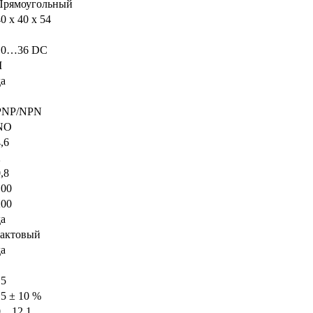
Прямоугольный
0 x 40 x 54
10…36 DC
I
да
PNP/NPN
NO
,6
2
,8
100
200
да
тактовый
да
15
15 ± 10 %
0…12,1