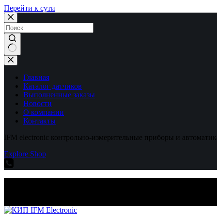
Перейти к сути
Ничего
не
найдено
Главная
Каталог датчиков
Выполненные заказы
Новости
О компании
Контакты
IFM electronic контрольно-измерительные приборы и автоматик
Explore Shop
IFM electronic контрольно-измерительные приборы и автоматик