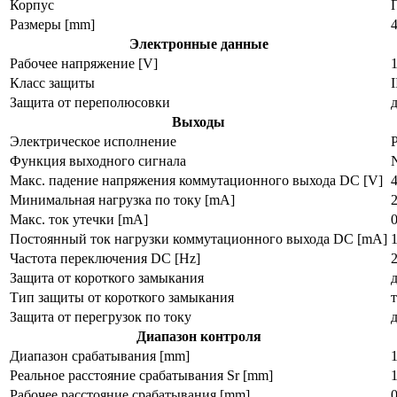
Корпус
Размеры [mm]
4
Электронные данные
Рабочее напряжение [V]
Класс защиты
I
Защита от переполюсовки
Выходы
Электрическое исполнение
Функция выходного сигнала
Макс. падение напряжения коммутационного выхода DC [V]
4
Минимальная нагрузка по току [mA]
Макс. ток утечки [mA]
0
Постоянный ток нагрузки коммутационного выхода DC [mA]
Частота переключения DC [Hz]
Защита от короткого замыкания
Тип защиты от короткого замыкания
Защита от перегрузок по току
Диапазон контроля
Диапазон срабатывания [mm]
Реальное расстояние срабатывания Sr [mm]
Рабочее расстояние срабатывания [mm]