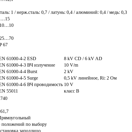
таль: 1 / нерж.сталь: 0,7 / латунь: 0,4 / алюминий: 0,4 / медь: 0,3
1…15
-10…10
-25…70
P 67
EN 61000-4-2 ESD
8 kV CD / 6 kV AD
EN 61000-4-3 ВЧ излучение
10 V/m
EN 61000-4-4 Burst
2 kV
EN 61000-4-5 Surge
0,5 kV линейное, Ri: 2 Ом
EN 61000-4-6 ВЧ проводимость
10 V
EN 55011
класс B
1740
161,7
Прямоугольный
5 положений по выбору
установка заподлицо