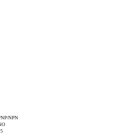
PNP/NPN
NO
15