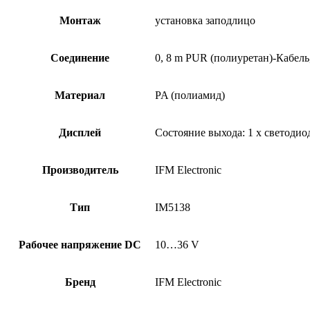
Монтаж
установка заподлицо
Соединение
0, 8 m PUR (полиуретан)-Кабель
Материал
PA (полиамид)
Дисплей
Состояние выхода: 1 x светоди
Производитель
IFM Electronic
Тип
IM5138
Рабочее напряжение DC
10…36 V
Бренд
IFM Electronic