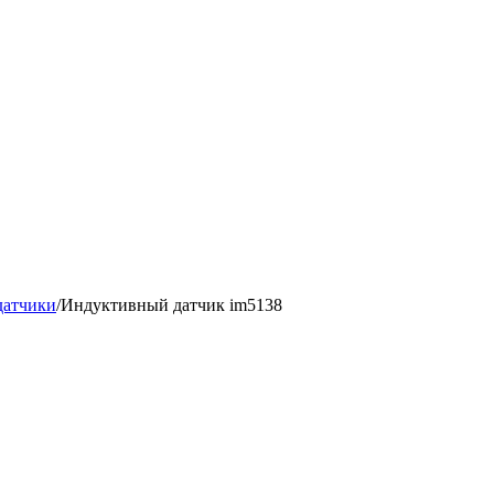
датчики
/
Индуктивный датчик im5138