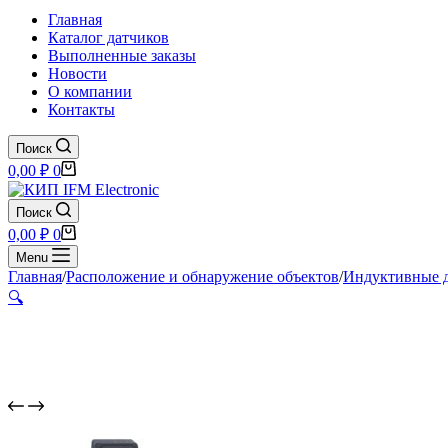
Главная
Каталог датчиков
Выполненные заказы
Новости
О компании
Контакты
Поиск
Корзина
0,00
₽
0
Поиск
Корзина
0,00
₽
0
Menu
Главная
/
Расположение и обнаружение объектов
/
Индуктивные 
🔍