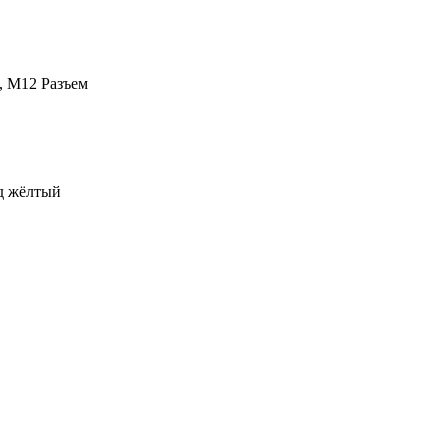
, M12 Разъем
од жёлтый