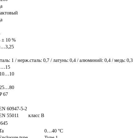
да
тактовый
да
4
4 ± 10 %
0…3,25
таль: 1 / нерж.сталь: 0,7 / латунь: 0,4 / алюминий: 0,4 / медь: 0,3
1…15
-10…10
-25…80
P 67
EN 60947-5-2
EN 55011
класс B
1645
Ta
0…40 °C
Enclosure type
Type 1