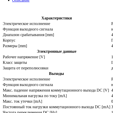
Описание
Характеристики
Электрическое исполнение
Функция выходного сигнала
Диапазон срабатывания [mm]
Корпус
Размеры [mm]
4
Электронные данные
Рабочее напряжение [V]
Класс защиты
I
Защита от переполюсовки
Выходы
Электрическое исполнение
Функция выходного сигнала
Макс. падение напряжения коммутационного выхода DC [V]
4
Минимальная нагрузка по току [mA]
Макс. ток утечки [mA]
0
Постоянный ток нагрузки коммутационного выхода DC [mA]
Частота переключения DC [Hz]