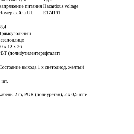
напряжение питания
Hazardous voltage
Номер файла UL
E174191
8,4
Прямоугольный
незаподлицо
0 x 12 x 26
PBT (полибутилентерефталат)
Состояние выхода
1 x светодиод, жёлтый
 шт.
Кабель: 2 m, PUR (полиуретан), 2 x 0,5 mm²