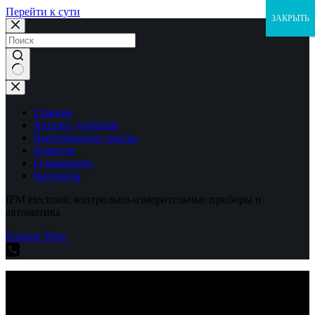
Перейти к сути
ЗАКРЫТЬ
Ничего
не
найдено
Главная
Каталог датчиков
Выполненные заказы
Новости
О компании
Контакты
IFM electronic контрольно-измерительные приборы и
автоматика
Explore Shop
IFM electronic контрольно-измерительные приборы и
автоматика