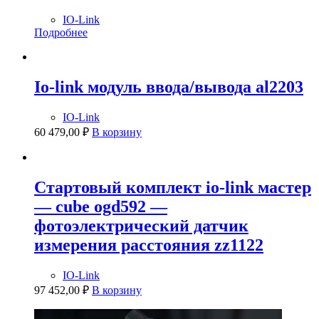
IO-Link
Подробнее
Io-link модуль ввода/вывода al2203
IO-Link
60 479,00
₽
В корзину
Стартовый комплект io-link мастер
— cube ogd592 —
фотоэлектрический датчик
измерения расстояния zz1122
IO-Link
97 452,00
₽
В корзину