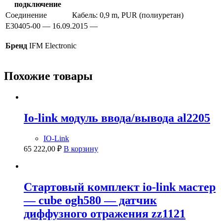
подключение
Соединение
Кабель: 0,9 m, PUR (полиуретан)
E30405-00 — 16.09.2015 —
Бренд
IFM Electronic
Похожие товары
Io-link модуль ввода/вывода al2205
IO-Link
65 222,00
₽
В корзину
Стартовый комплект io-link мастер
— cube ogh580 — датчик
диффузного отражения zz1121