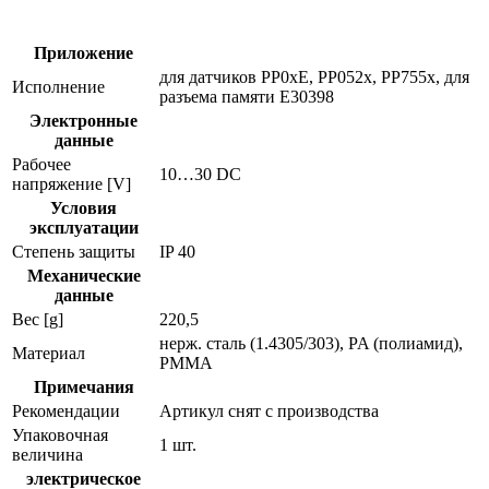
датчиков
давления
e30405
Приложение
для датчиков PP0xE, PP052x, PP755x, для
Исполнение
разъема памяти E30398
Электронные
данные
Рабочее
10…30 DC
напряжение [V]
Условия
эксплуатации
Степень защиты
IP 40
Механические
данные
Вес [g]
220,5
нерж. сталь (1.4305/303), PA (полиамид),
Материал
PMMA
Примечания
Рекомендации
Артикул снят с производства
Упаковочная
1 шт.
величина
электрическое