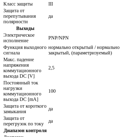
Класс защиты
III
Защита от
перепутывания
да
полярности
Выходы
Электрическое
PNP/NPN
исполнение
Функция выходного
нормально открытый / нормально
сигнала
закрытый, (параметризуемый)
Макс. падение
напряжения
2,5
коммутационного
выхода DC [V]
Постоянный ток
нагрузки
100
коммутационного
выхода DC [mA]
Защита от короткого
да
замыкания
Защита от
да
перегрузок по току
Диапазон контроля