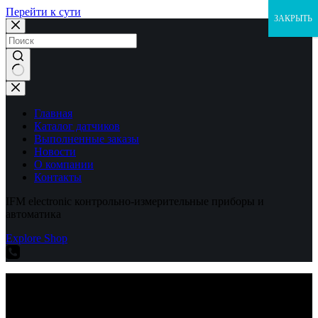
Перейти к сути
ЗАКРЫТЬ
Ничего
не
найдено
Главная
Каталог датчиков
Выполненные заказы
Новости
О компании
Контакты
IFM electronic контрольно-измерительные приборы и
автоматика
Explore Shop
IFM electronic контрольно-измерительные приборы и
автоматика