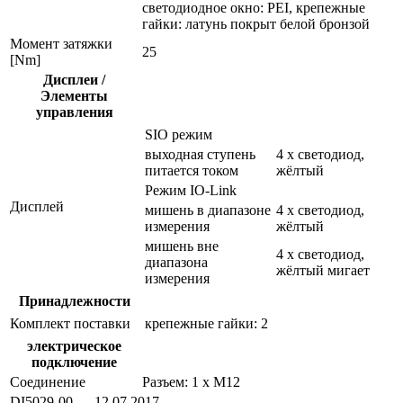
светодиодное окно: PEI, крепежные
гайки: латунь покрыт белой бронзой
Момент затяжки
25
[Nm]
Дисплеи /
Элементы
управления
SIO режим
выходная ступень
4 x светодиод,
питается током
жёлтый
Режим IO-Link
Дисплей
мишень в диапазоне
4 x светодиод,
измерения
жёлтый
мишень вне
4 x светодиод,
диапазона
жёлтый мигает
измерения
Принадлежности
Комплект поставки
крепежные гайки: 2
электрическое
подключение
Соединение
Разъем: 1 x M12
DI5029-00 — 12.07.2017 —