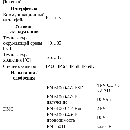
[Imp/min]
Интерфейсы
Коммуникационный
IO-Link
интерфейс
Условия
эксплуатации
Температура
окружающей среды
-40…85
[°C]
Температура
-25…85
хранения [°C]
Степень защиты
IP 66, IP 67, IP 68, IP 69K
Испытания /
одобрения
4 kV CD / 8
EN 61000-4-2 ESD
kV AD
EN 61000-4-3 ВЧ
10 V/m
излучение
EN 61000-4-4 Burst
2 kV
ЭMC
EN 61000-4-6 ВЧ
10 V
проводимость
EN 55011
класс B