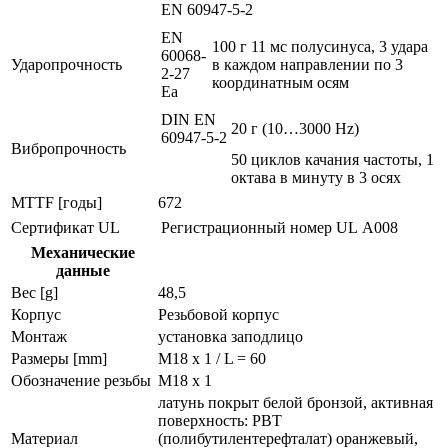
EN 60947-5-2
EN
100 г 11 мс полусинуса, 3 удара
60068-
Ударопрочность
в каждом направлении по 3
2-27
координатным осям
Ea
DIN EN
20 г (10…3000 Hz)
60947-5-2
Вибропрочность
50 циклов качания частоты, 1
октава в минуту в 3 осях
MTTF [годы]
672
Сертификат UL
Регистрационный номер UL
A008
Механические
данные
Вес [g]
48,5
Корпус
Резьбовой корпус
Монтаж
установка заподлицо
Размеры [mm]
M18 x 1 / L = 60
Обозначение резьбы
M18 x 1
латунь покрыт белой бронзой, активная
поверхность: PBT
Материал
(полибутилентерефталат) оранжевый,