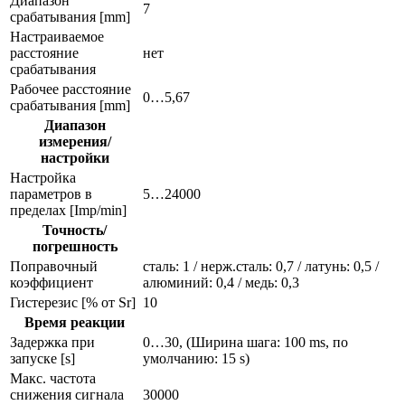
Диапазон
7
срабатывания [mm]
Настраиваемое
расстояние
нет
срабатывания
Рабочее расстояние
0…5,67
срабатывания [mm]
Диапазон
измерения/
настройки
Настройка
параметров в
5…24000
пределах [Imp/min]
Точность/
погрешность
Поправочный
сталь: 1 / нерж.сталь: 0,7 / латунь: 0,5 /
коэффициент
алюминий: 0,4 / медь: 0,3
Гистерезис [% от Sr]
10
Время реакции
Задержка при
0…30, (Ширина шага: 100 ms, по
запуске [s]
умолчанию: 15 s)
Макс. частота
снижения сигнала
30000