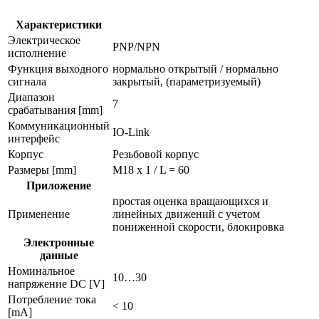
скорости
di5029
Характеристики
Электрическое
PNP/NPN
исполнение
Функция выходного
нормально открытый / нормально
сигнала
закрытый, (параметризуемый)
Диапазон
7
срабатывания [mm]
Коммуникационный
IO-Link
интерфейс
Корпус
Резьбовой корпус
Размеры [mm]
M18 x 1 / L = 60
Приложение
простая оценка вращающихся и
Применение
линейных движений с учетом
пониженной скорости, блокировка
Электронные
данные
Номинальное
10…30
напряжение DC [V]
Потребление тока
< 10
[mA]