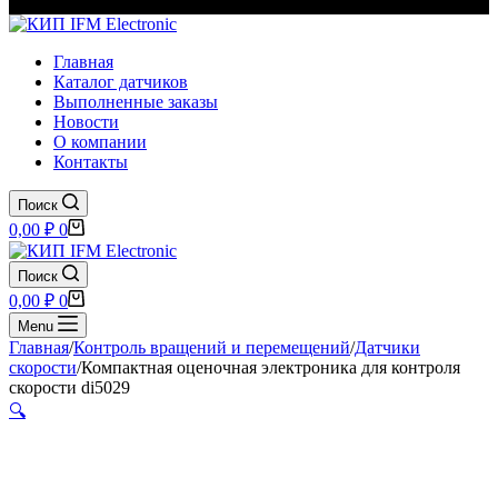
Главная
Каталог датчиков
Выполненные заказы
Новости
О компании
Контакты
Поиск
Корзина
0,00
₽
0
Поиск
Корзина
0,00
₽
0
Menu
Главная
/
Контроль вращений и перемещений
/
Датчики
скорости
/
Компактная оценочная электроника для контроля
скорости di5029
🔍