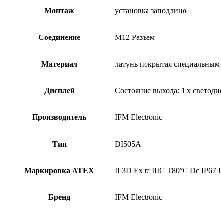
Монтаж
установка заподлицо
Соединение
M12 Разъем
Материал
латунь покрытая специальным 
Дисплей
Состояние выхода: 1 x светоди
Производитель
IFM Electronic
Тип
DI505A
Маркировка АТЕХ
II 3D Ex tc IIIC T80°C Dc IP67 
Бренд
IFM Electronic