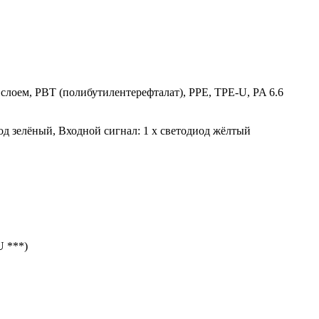
слоем, PBT (полибутилентерефталат), PPE, TPE-U, PA 6.6
од зелёный, Входной сигнал: 1 x светодиод жёлтый
U ***)