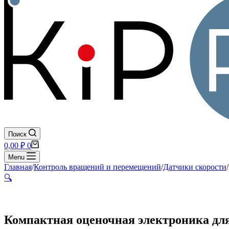
Поиск
Корзина
0,00
₽
0
Menu
Главная
/
Контроль вращений и перемещений
/
Датчики скорости
/
🔍
Компактная оценочная электроника для