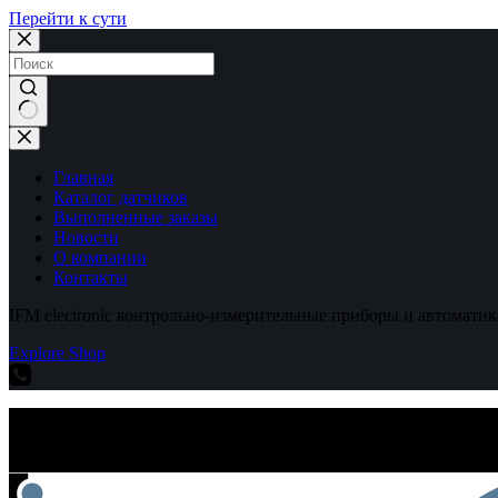
Перейти к сути
Ничего
не
найдено
Главная
Каталог датчиков
Выполненные заказы
Новости
О компании
Контакты
IFM electronic контрольно-измерительные приборы и автоматик
Explore Shop
IFM electronic контрольно-измерительные приборы и автоматик