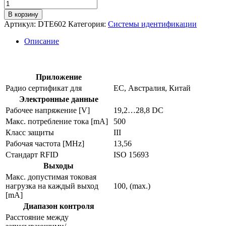
Количество
товара
В корзину
Компактное
Артикул:
DTE602
Категория:
Системы идентификации
rfid
устройство
Описание
с
полевым
интерфейсом
dte602
Приложение
Радио сертификат для
ЕС, Австралия, Китай
Электронные данные
Рабочее напряжение [V]
19,2…28,8 DC
Макс. потребление тока [mA]
500
Класс защиты
III
Рабочая частота [MHz]
13,56
Стандарт RFID
ISO 15693
Выходы
Макс. допустимая токовая
нагрузка на каждый выход
100, (max.)
[mA]
Диапазон контроля
Расстояние между