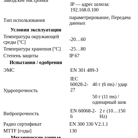
Заводские настройки
IP — адрес шлюза:
192.168.0.100
параметрирование, Передача
Тип использования
данных
Условия эксплуатации
Температура окружающей
-20…60
среды [°C]
Температура хранения [°C]
-25…80
Степень защиты
IP 67
Испытания / одобрения
ЭMC
EN 301 489-3
IEC
60028-2-
40 г (6 ms) / удар
27
Ударопрочность
50 г (11 ms) /
одинарный шок
EN 60068-2-
2 г (10…150
Вибропрочность
6
Hz)
Радио сертификат
EN 300 330 V2.1.1
MTTF [годы]
130
Механические данные