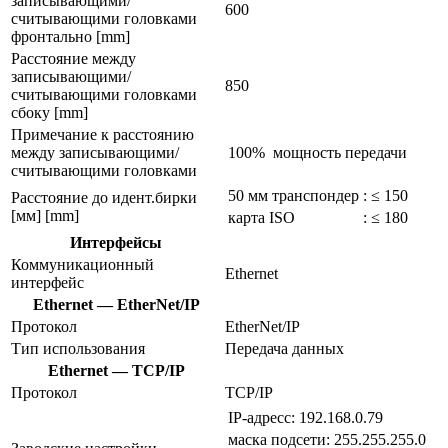
записывающими/
600
считывающими головками
фронтально [mm]
Расстояние между
записывающими/
850
считывающими головками
сбоку [mm]
Примечание к расстоянию
между записывающими/
100%
мощность передачи
считывающими головками
50 мм транспондер
:
≤ 150
Расстояние до идент.бирки
[мм] [mm]
карта ISO
:
≤ 180
Интерфейсы
Коммуникационный
Ethernet
интерфейс
Ethernet — EtherNet/IP
Протокол
EtherNet/IP
Тип использования
Передача данных
Ethernet — TCP/IP
Протокол
TCP/IP
IP-адресс: 192.168.0.79
маска подсети: 255.255.255.0