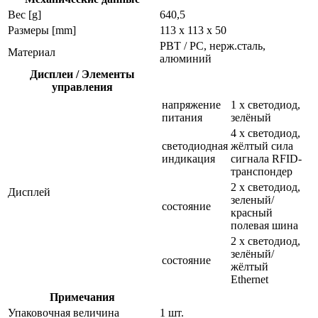
Вес [g]
640,5
Размеры [mm]
113 x 113 x 50
PBT / PC, нерж.сталь,
Материал
алюминий
Дисплеи / Элементы
управления
напряжение
1 x светодиод,
питания
зелёный
4 x светодиод,
светодиодная
жёлтый сила
индикация
сигнала RFID-
транспондер
2 x светодиод,
Дисплей
зеленый/
состояние
красный
полевая шина
2 x светодиод,
зелёный/
состояние
жёлтый
Ethernet
Примечания
Упаковочная величина
1 шт.