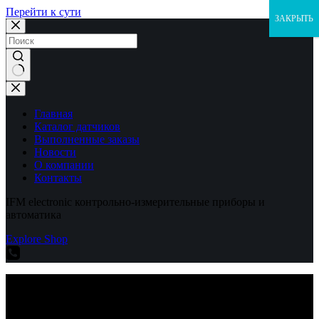
Перейти к сути
ЗАКРЫТЬ
Ничего
не
найдено
Главная
Каталог датчиков
Выполненные заказы
Новости
О компании
Контакты
IFM electronic контрольно-измерительные приборы и
автоматика
Explore Shop
IFM electronic контрольно-измерительные приборы и
автоматика