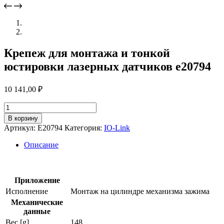
Крепеж для монтажа и тонкой
юстировки лазерных датчиков e20794
10 141,00
₽
Количество
товара
В корзину
Крепеж
Артикул:
E20794
Категория:
IO-Link
для
монтажа
Описание
и
тонкой
юстировки
лазерных
Приложение
датчиков
Исполнение
Монтаж на цилиндре механизма зажима
e20794
Механические
данные
Вес [g]
148