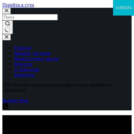
Перейти к сути
ЗАКРЫТЬ
Ничего
не
найдено
Главная
Каталог датчиков
Выполненные заказы
Новости
О компании
Контакты
IFM electronic контрольно-измерительные приборы и
автоматика
Explore Shop
IFM electronic контрольно-измерительные приборы и
автоматика