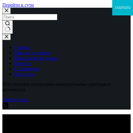
Перейти к сути
ЗАКРЫТЬ
Ничего
не
найдено
Главная
Каталог датчиков
Выполненные заказы
Новости
О компании
Контакты
IFM electronic контрольно-измерительные приборы и
автоматика
Explore Shop
IFM electronic контрольно-измерительные приборы и
автоматика