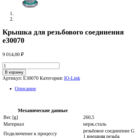
Крышка для резьбового соединения
e30070
9 014,00
₽
Количество
товара
В корзину
Крышка
Артикул:
E30070
Категория:
IO-Link
для
резьбового
Описание
соединения
e30070
Механические данные
Вес [g]
260,5
Материал
нерж.сталь
резьбовое соединение G
Подключение к процессу
1 внешняя резьба