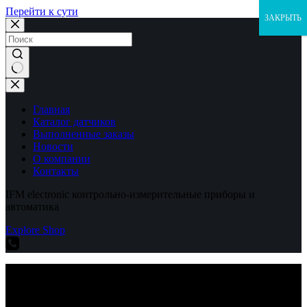
Перейти к сути
ЗАКРЫТЬ
Ничего
не
найдено
Главная
Каталог датчиков
Выполненные заказы
Новости
О компании
Контакты
IFM electronic контрольно-измерительные приборы и
автоматика
Explore Shop
IFM electronic контрольно-измерительные приборы и
автоматика