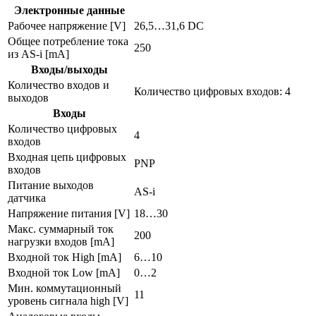
в
Электронные данные
шкаф
Рабочее напряжение [V]
26,5…31,6 DC
управления
Общее потребление тока
ac2250
250
из AS-i [mA]
Входы/выходы
Количество входов и
Количество цифровых входов: 4
выходов
Входы
Количество цифровых
4
входов
Входная цепь цифровых
PNP
входов
Питание выходов
AS-i
датчика
Напряжение питания [V]
18…30
Макс. суммарный ток
200
нагрузки входов [mA]
Входной ток High [mA]
6…10
Входной ток Low [mA]
0…2
Мин. коммутационный
11
уровень сигнала high [V]