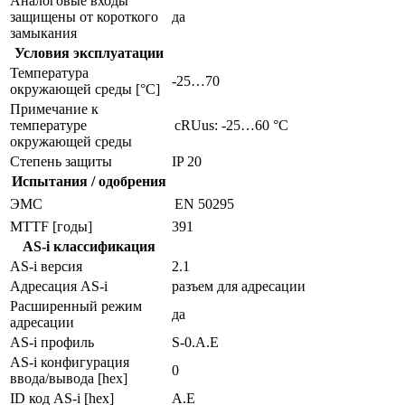
Аналоговые входы
защищены от короткого
да
замыкания
Условия эксплуатации
Температура
-25…70
окружающей среды [°C]
Примечание к
температуре
cRUus: -25…60 °C
окружающей среды
Степень защиты
IP 20
Испытания / одобрения
ЭMC
EN 50295
MTTF [годы]
391
AS-i классификация
AS-i версия
2.1
Адресация AS-i
разъем для адресации
Расширенный режим
да
адресации
AS-i профиль
S-0.A.E
AS-i конфигурация
0
ввода/вывода [hex]
ID код AS-i [hex]
A.E