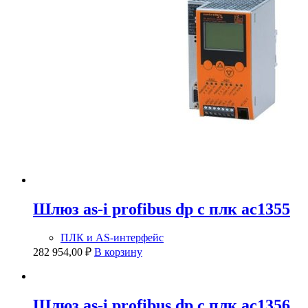
Шлюз as-i profibus dp с плк ac1355
ПЛК и AS-интерфейс
282 954,00
₽
В корзину
Шлюз as-i profibus dp с плк ac1356