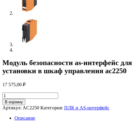
Модуль безопасности as-интерфейс для
установки в шкаф управления ac2250
17 575,00
₽
Количество
товара
В корзину
Модуль
Артикул:
AC2250
Категория:
ПЛК и AS-интерфейс
безопасности
as-
Описание
интерфейс
для
установки