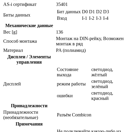
AS-i сертификат
35401
Бит данных
D0
D1
D2
D3
Биты данных
Вход
I-1
I-2
I-3
I-4
Механические данные
Вес [g]
136
Монтаж на DIN-рейку, Возможен
Способ монтажа
монтаж в ряд
Материал
PA (полиамид)
Дисплеи / Элементы
управления
Состояние
светодиод,
выхода
жёлтый
светодиод,
Дисплей
режим работы
зелёный
светодиод,
ошибки
красный
Принадлежности
Принадлежности
Разъём Combicon
(необязательные)
Примечания
Не подключайте какую-либо из