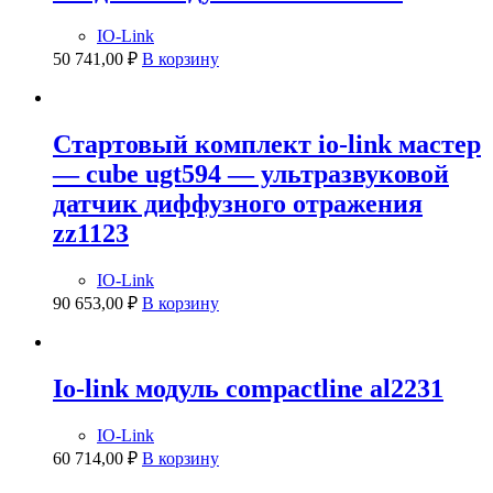
IO-Link
50 741,00
₽
В корзину
Стартовый комплект io-link мастер
— cube ugt594 — ультразвуковой
датчик диффузного отражения
zz1123
IO-Link
90 653,00
₽
В корзину
Io-link модуль compactline al2231
IO-Link
60 714,00
₽
В корзину