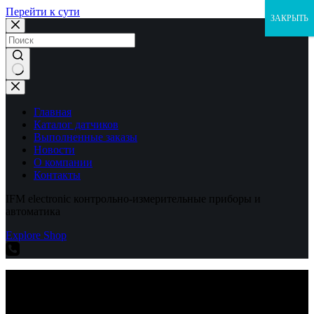
Перейти к сути
ЗАКРЫТЬ
Ничего
не
найдено
Главная
Каталог датчиков
Выполненные заказы
Новости
О компании
Контакты
IFM electronic контрольно-измерительные приборы и
автоматика
Explore Shop
IFM electronic контрольно-измерительные приборы и
автоматика