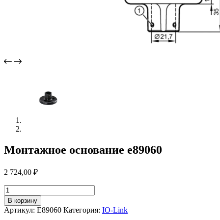
Монтажное основание e89060
2 724,00
₽
Количество
товара
В корзину
Монтажное
Артикул:
E89060
Категория:
IO-Link
основание