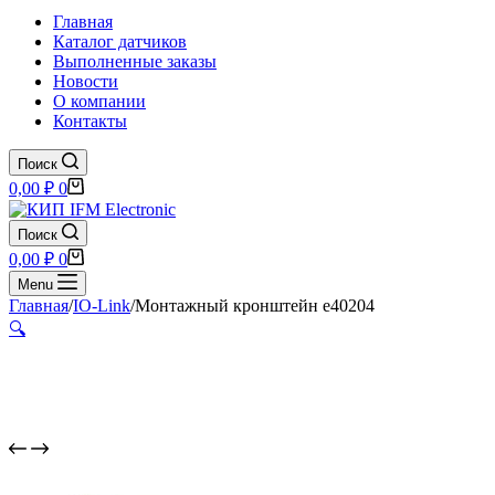
Главная
Каталог датчиков
Выполненные заказы
Новости
О компании
Контакты
Поиск
Корзина
0,00
₽
0
Поиск
Корзина
0,00
₽
0
Menu
Главная
/
IO-Link
/
Монтажный кронштейн e40204
🔍