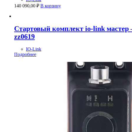
140 090,00
₽
В корзину
Стартовый комплект io-link масте
zz0619
IO-Link
Подробнее