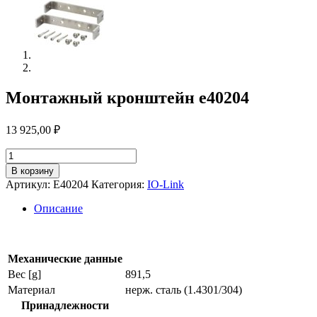
Монтажный кронштейн e40204
13 925,00
₽
Количество
товара
В корзину
Монтажный
Артикул:
E40204
Категория:
IO-Link
кронштейн
e40204
Описание
Механические данные
Вес [g]
891,5
Материал
нерж. сталь (1.4301/304)
Принадлежности