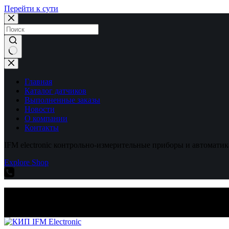
Перейти к сути
Ничего
не
найдено
Главная
Каталог датчиков
Выполненные заказы
Новости
О компании
Контакты
IFM electronic контрольно-измерительные приборы и автоматик
Explore Shop
IFM electronic контрольно-измерительные приборы и автоматик