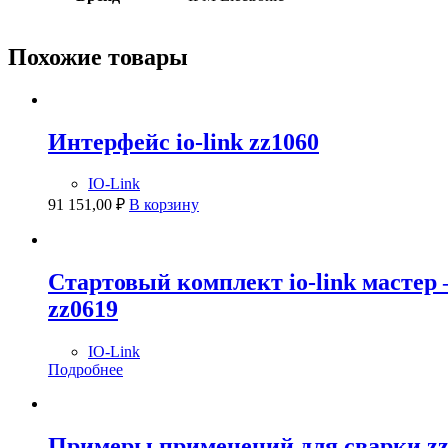
Похожие товары
Интерфейс io-link zz1060
IO-Link
91 151,00
₽
В корзину
Стартовый комплект io-link масте
zz0619
IO-Link
Подробнее
Примеры применений для сварки zz