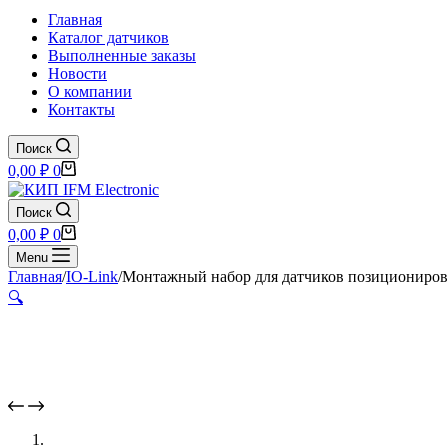
Главная
Каталог датчиков
Выполненные заказы
Новости
О компании
Контакты
Поиск
Корзина
0,00
₽
0
Поиск
Корзина
0,00
₽
0
Menu
Главная
/
IO-Link
/
Монтажный набор для датчиков позициониров
🔍