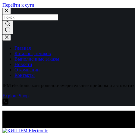
Перейти к сути
Ничего
не
найдено
Главная
Каталог датчиков
Выполненные заказы
Новости
О компании
Контакты
IFM electronic контрольно-измерительные приборы и автоматик
Explore Shop
IFM electronic контрольно-измерительные приборы и автоматик