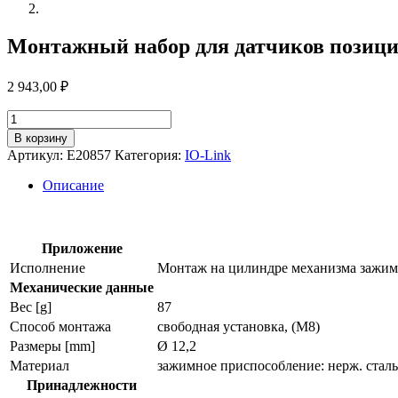
Монтажный набор для датчиков позици
2 943,00
₽
Количество
товара
В корзину
Монтажный
Артикул:
E20857
Категория:
IO-Link
набор
для
Описание
датчиков
позиционирования
e20857
Приложение
Исполнение
Монтаж на цилиндре механизма зажим
Механические данные
Вес [g]
87
Способ монтажа
свободная установка, (M8)
Размеры [mm]
Ø 12,2
Материал
зажимное приспособление: нерж. сталь 
Принадлежности