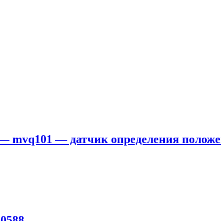
р — mvq101 — датчик определения полож
0588