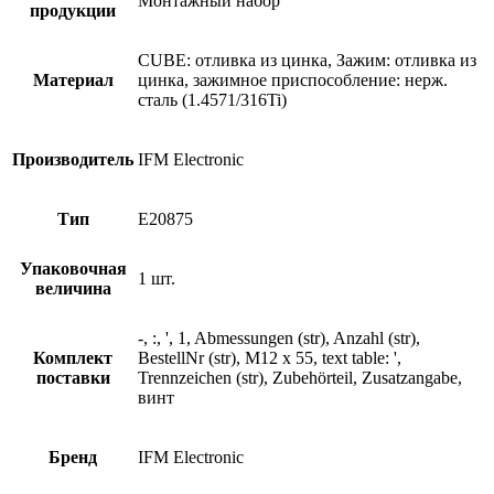
Монтажный набор
продукции
CUBE: отливка из цинка, Зажим: отливка из
Материал
цинка, зажимное приспособление: нерж.
сталь (1.4571/316Ti)
Производитель
IFM Electronic
Тип
E20875
Упаковочная
1 шт.
величина
-, :, ', 1, Abmessungen (str), Anzahl (str),
Комплект
BestellNr (str), M12 x 55, text table: ',
поставки
Trennzeichen (str), Zubehörteil, Zusatzangabe,
винт
Бренд
IFM Electronic