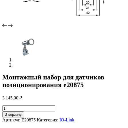
Монтажный набор для датчиков
позиционирования e20875
3 145,00
₽
Количество
товара
В корзину
Монтажный
Артикул:
E20875
Категория:
IO-Link
набор