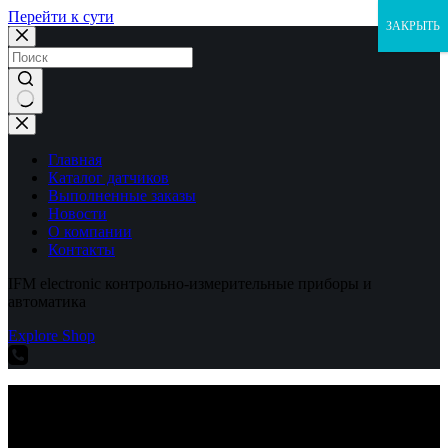
Перейти к сути
ЗАКРЫТЬ
Ничего
не
найдено
Главная
Каталог датчиков
Выполненные заказы
Новости
О компании
Контакты
IFM electronic контрольно-измерительные приборы и
автоматика
Explore Shop
IFM electronic контрольно-измерительные приборы и
автоматика