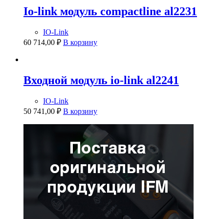
Io-link модуль compactline al2231
IO-Link
60 714,00
₽
В корзину
Входной модуль io-link al2241
IO-Link
50 741,00
₽
В корзину