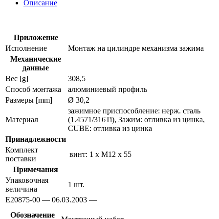
для
Описание
датчиков
позиционирования
e20875
Приложение
Исполнение
Монтаж на цилиндре механизма зажима
Механические
данные
Вес [g]
308,5
Способ монтажа
алюминиевый профиль
Размеры [mm]
Ø 30,2
зажимное приспособление: нерж. сталь
Материал
(1.4571/316Ti), Зажим: отливка из цинка,
CUBE: отливка из цинка
Принадлежности
Комплект
винт: 1 x M12 x 55
поставки
Примечания
Упаковочная
1 шт.
величина
E20875-00 — 06.03.2003 —
Обозначение