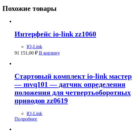
Похожие товары
Интерфейс io-link zz1060
IO-Link
91 151,00
₽
В корзину
Стартовый комплект io-link мастер
— mvq101 — датчик определения
положения для четвертьоборотных
приводов zz0619
IO-Link
Подробнее