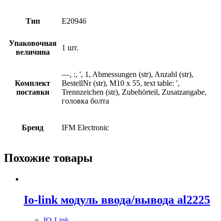
Тип
E20946
Упаковочная
1 шт.
величина
—, :, ', 1, Abmessungen (str), Anzahl (str),
Комплект
BestellNr (str), M10 x 55, text table: ',
поставки
Trennzeichen (str), Zubehörteil, Zusatzangabe,
головка болта
Бренд
IFM Electronic
Похожие товары
Io-link модуль ввода/вывода al2225
IO-Link