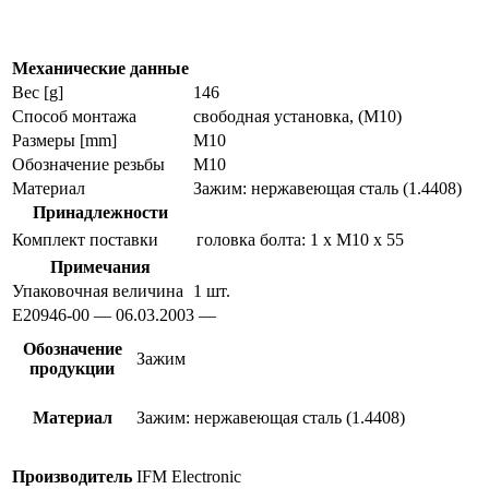
датчиков
позиционирования
e20946
Механические данные
Вес [g]
146
Способ монтажа
свободная установка, (M10)
Размеры [mm]
M10
Обозначение резьбы
M10
Материал
Зажим: нержавеющая сталь (1.4408)
Принадлежности
Комплект поставки
головка болта: 1 x M10 x 55
Примечания
Упаковочная величина
1 шт.
E20946-00 — 06.03.2003 —
Обозначение
Зажим
продукции
Материал
Зажим: нержавеющая сталь (1.4408)
Производитель
IFM Electronic