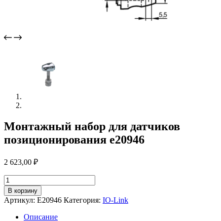
Монтажный набор для датчиков
позиционирования e20946
2 623,00
₽
Количество
товара
В корзину
Монтажный
Артикул:
E20946
Категория:
IO-Link
набор
для
Описание