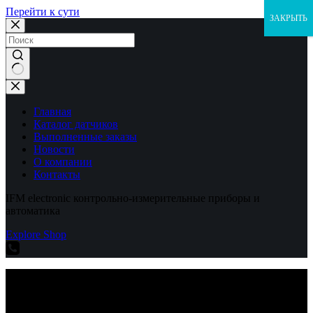
Перейти к сути
ЗАКРЫТЬ
Ничего
не
найдено
Главная
Каталог датчиков
Выполненные заказы
Новости
О компании
Контакты
IFM electronic контрольно-измерительные приборы и
автоматика
Explore Shop
IFM electronic контрольно-измерительные приборы и
автоматика