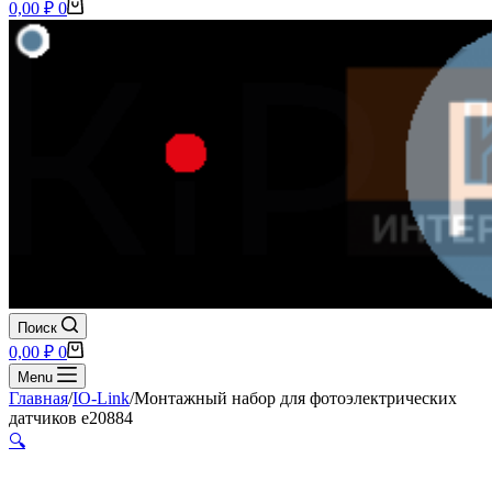
Корзина
0,00
₽
0
Поиск
Корзина
0,00
₽
0
Menu
Главная
/
IO-Link
/
Монтажный набор для фотоэлектрических
датчиков e20884
🔍