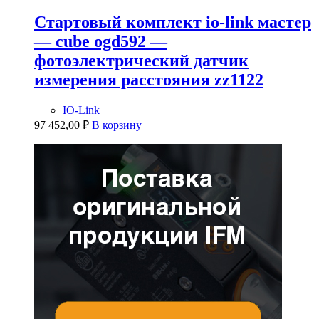
Стартовый комплект io-link мастер
— cube ogd592 —
фотоэлектрический датчик
измерения расстояния zz1122
IO-Link
97 452,00
₽
В корзину