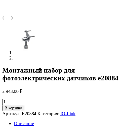
Монтажный набор для
фотоэлектрических датчиков e20884
2 943,00
₽
Количество
товара
В корзину
Монтажный
Артикул:
E20884
Категория:
IO-Link
набор
для
Описание
фотоэлектрических