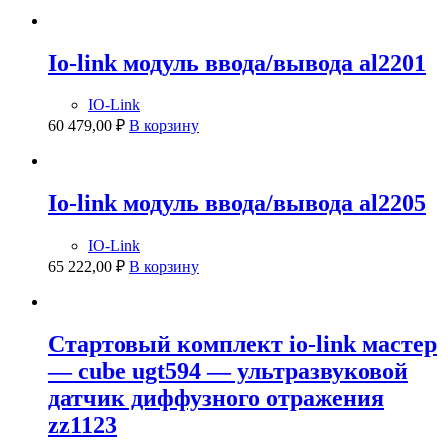
Io-link модуль ввода/вывода al2201
IO-Link
60 479,00
₽
В корзину
Io-link модуль ввода/вывода al2205
IO-Link
65 222,00
₽
В корзину
Стартовый комплект io-link мастер
— cube ugt594 — ультразвуковой
датчик диффузного отражения
zz1123