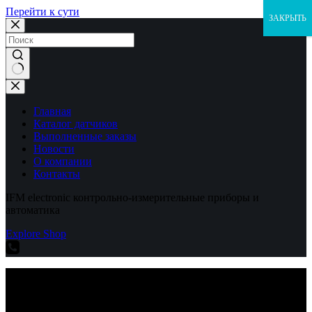
Перейти к сути
ЗАКРЫТЬ
Ничего
не
найдено
Главная
Каталог датчиков
Выполненные заказы
Новости
О компании
Контакты
IFM electronic контрольно-измерительные приборы и
автоматика
Explore Shop
IFM electronic контрольно-измерительные приборы и
автоматика