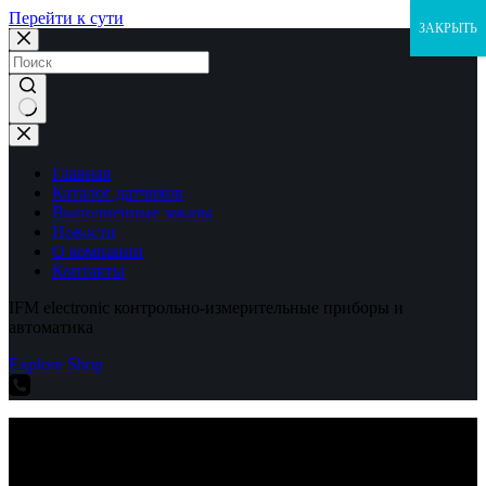
Перейти к сути
ЗАКРЫТЬ
Ничего
не
найдено
Главная
Каталог датчиков
Выполненные заказы
Новости
О компании
Контакты
IFM electronic контрольно-измерительные приборы и
автоматика
Explore Shop
IFM electronic контрольно-измерительные приборы и
автоматика