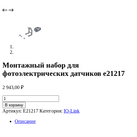
Монтажный набор для
фотоэлектрических датчиков e21217
2 943,00
₽
Количество
товара
В корзину
Монтажный
Артикул:
E21217
Категория:
IO-Link
набор
для
Описание
фотоэлектрических
датчиков
e21217