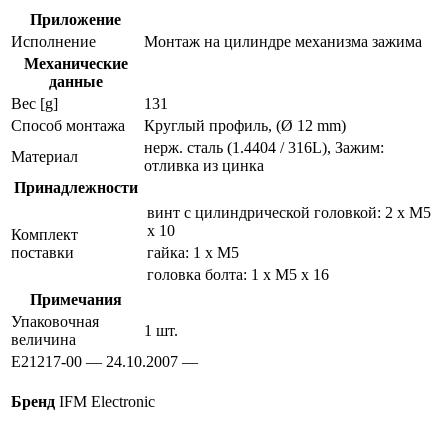
Приложение
Исполнение
Монтаж на цилиндре механизма зажима
Механические
данные
Вес [g]
131
Способ монтажа
Круглый профиль, (Ø 12 mm)
нерж. сталь (1.4404 / 316L), Зажим:
Материал
отливка из цинка
Принадлежности
винт с цилиндрической головкой: 2 x M5
x 10
Комплект
поставки
гайка: 1 x M5
головка болта: 1 x M5 x 16
Примечания
Упаковочная
1 шт.
величина
E21217-00 — 24.10.2007 —
Бренд
IFM Electronic